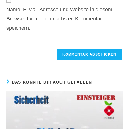
zum
URL
Kommentieren
Name, E-Mail-Adresse und Website in diesem
ein
ein
(optional)
Browser für meinen nächsten Kommentar
speichern.
DAS KÖNNTE DIR AUCH GEFALLEN