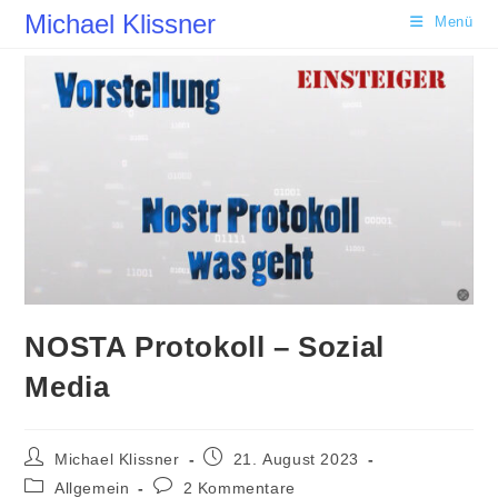
Zum
Michael Klissner
Menü
Inhalt
springen
NOSTA Protokoll – Sozial
Media
Beitrags-
Beitrag
Michael Klissner
21. August 2023
Autor:
veröffentlicht:
Beitrags-
Beitrags-
Allgemein
2 Kommentare