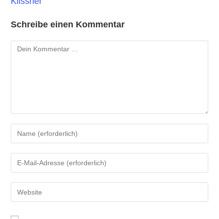
Klissner
Schreibe einen Kommentar
Kommentar
Gib
deinen
Namen
Gib
oder
deine
Benutzernamen
E-
Gib
zum
Mail-
deine
Kommentieren
Adresse
Website-
ein