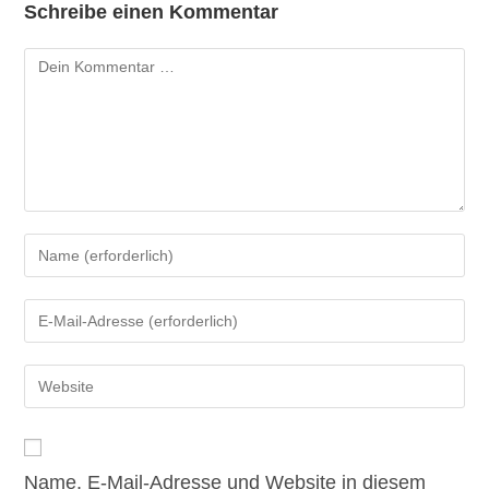
Schreibe einen Kommentar
Kommentar
Gib
deinen
Namen
Gib
oder
deine
Benutzernamen
E-
Gib
zum
Mail-
deine
Kommentieren
Adresse
Website-
ein
zum
URL
Kommentieren
Name, E-Mail-Adresse und Website in diesem
ein