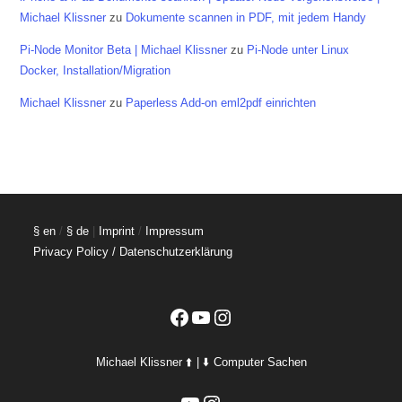
Michael Klissner
zu
Dokumente scannen in PDF, mit jedem Handy
Pi-Node Monitor Beta | Michael Klissner
zu
Pi-Node unter Linux
Docker, Installation/Migration
Michael Klissner
zu
Paperless Add-on eml2pdf einrichten
§ en
/
§ de
|
Imprint
/
Impressum
Privacy Policy / Datenschutzerklärung
Facebook
YouTube
Instagram
Michael Klissner ⬆️ | ⬇️ Computer Sachen