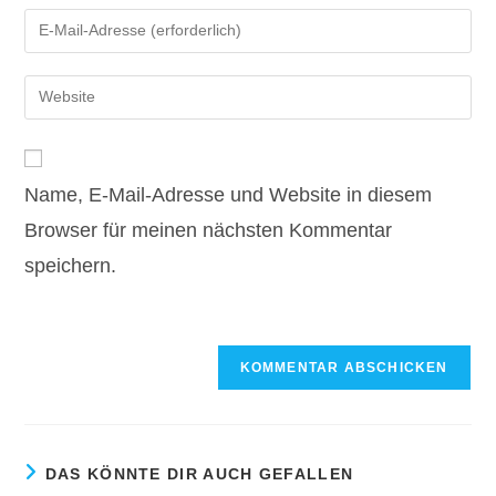
Namen
Gib
oder
deine
Benutzernamen
E-
Gib
zum
Mail-
deine
Kommentieren
Adresse
Website-
ein
zum
URL
Kommentieren
Name, E-Mail-Adresse und Website in diesem
ein
ein
(optional)
Browser für meinen nächsten Kommentar
speichern.
DAS KÖNNTE DIR AUCH GEFALLEN