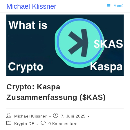
Zum
Michael Klissner
Menü
Inhalt
springen
Crypto: Kaspa
Zusammenfassung ($KAS)
Beitrags-
Beitrag
Michael Klissner
7. Juni 2025
Autor:
veröffentlicht:
Beitrags-
Beitrags-
Krypto DE
0 Kommentare
Kategorie:
Kommentare: