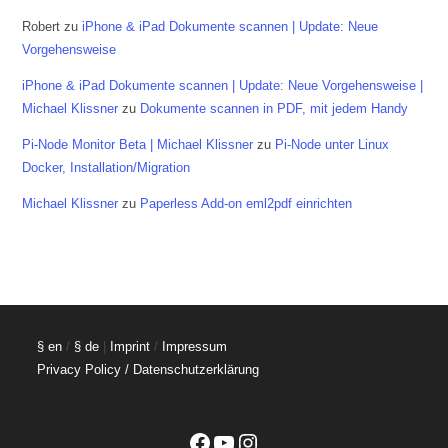
Robert
zu
iPhone & iPad Dokumente scannen | Update: Neue
Vorgehensweise
iPhone & iPad Dokumente scannen | Update: Neue Vorgehensweise |
Michael Klissner
zu
Dokumente scannen in PDF, mit jedem Handy
Pi-Node Monitor Beta | Michael Klissner
zu
Pi-Node unter Linux
Docker, Installation/Migration
Michael Klissner
zu
Paperless Add-on eml2pdf einrichten
§ en
/
§ de
|
Imprint
/
Impressum
Privacy Policy / Datenschutzerklärung
Facebook
YouTube
Instagram