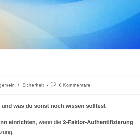
gs-
Beitrags-
lgemein
/
Sicherheit
0 Kommentare
rie:
Kommentare:
 und was du sonst noch wissen solltest
nn einrichten
, wenn die
2-Faktor-Authentifizierung
tzung.