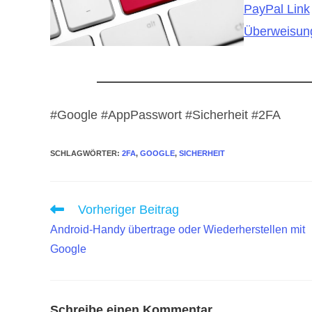
PayPal Link
Überweisung
#Google #AppPasswort #Sicherheit #2FA
SCHLAGWÖRTER
:
2FA
,
GOOGLE
,
SICHERHEIT
Weitere
Vorheriger Beitrag
Artikel
Android-Handy übertrage oder Wiederherstellen mit
ansehen
Google
Schreibe einen Kommentar