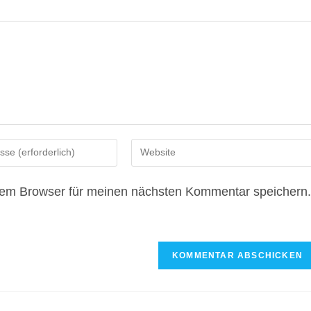
Gib
deine
Website-
sem Browser für meinen nächsten Kommentar speichern.
URL
ein
(optional)
n