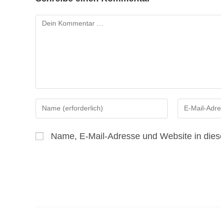
Kommentar
Gib
Gib
deinen
deine
Namen
E-
Name, E-Mail-Adresse und Website in die
oder
Mail-
Benutzernamen
Adresse
zum
zum
Kommentieren
Kommentiere
ein
ein