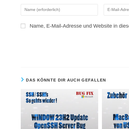
Gib
Gib
deinen
deine
Namen
E-
Name, E-Mail-Adresse und Website in die
oder
Mail-
Benutzernamen
Adresse
zum
zum
Kommentieren
Kommentiere
ein
ein
DAS KÖNNTE DIR AUCH GEFALLEN