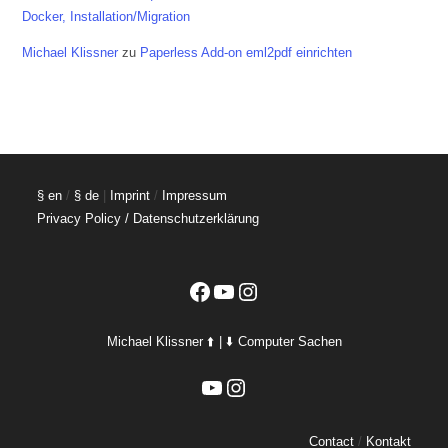
Docker, Installation/Migration
Michael Klissner
zu
Paperless Add-on eml2pdf einrichten
§ en
/
§ de
|
Imprint
/
Impressum
Privacy Policy / Datenschutzerklärung
Facebook
YouTube
Instagram
Michael Klissner ⬆️ | ⬇️ Computer Sachen
YouTube
Instagram
Contact
/
Kontakt