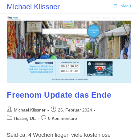
Zum
Michael Klissner
Menü
Inhalt
springen
Freenom Update das Ende
Beitrags-
Beitrag
Michael Klissner
26. Februar 2024
Autor:
veröffentlicht:
Beitrags-
Beitrags-
Hosting DE
0 Kommentare
Kategorie:
Kommentare:
Seid ca. 4 Wochen liegen viele kostenlose