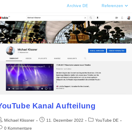
Archive DE
Referenzen
YouTube Kanal Aufteilung
eitrags-
Beitrag
Beitrags-
Michael Klissner
11. Dezember 2022
YouTube DE
utor:
veröffentlicht:
Kategorie:
eitrags-
0 Kommentare