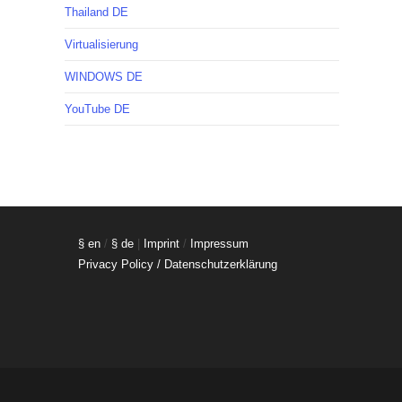
Thailand DE
Virtualisierung
WINDOWS DE
YouTube DE
§ en
/
§ de
|
Imprint
/
Impressum
Privacy Policy / Datenschutzerklärung