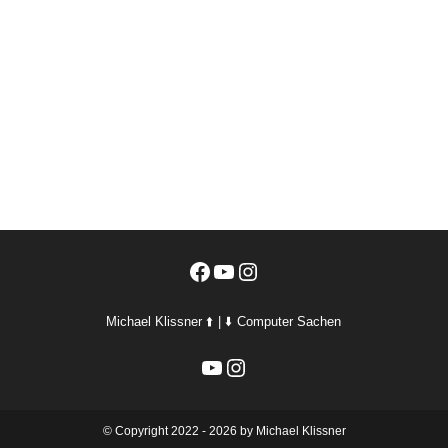
Facebook
YouTube
Instagram
Michael Klissner ⬆️ | ⬇️ Computer Sachen
YouTube
Instagram
©️ Copyright 2022 - 2026 by Michael Klissner