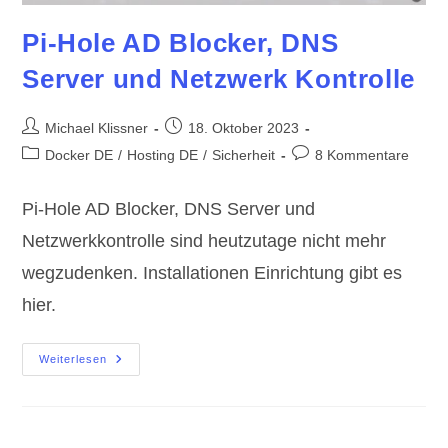
Pi-Hole AD Blocker, DNS
Server und Netzwerk Kontrolle
Beitrags-
Beitrag
Michael Klissner
18. Oktober 2023
Autor:
veröffentlicht:
Beitrags-
Beitrags-
Docker DE
/
Hosting DE
/
Sicherheit
8 Kommentare
Kategorie:
Kommentare:
Pi-Hole AD Blocker, DNS Server und
Netzwerkkontrolle sind heutzutage nicht mehr
wegzudenken. Installationen Einrichtung gibt es
hier.
Pi-
Weiterlesen
Hole
AD
Blocker,
DNS
Server
Und