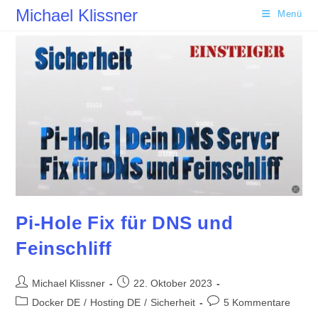
Zum
Michael Klissner
Menü
Inhalt
springen
Pi-Hole Fix für DNS und
Feinschliff
Beitrags-
Beitrag
Michael Klissner
22. Oktober 2023
Autor:
veröffentlicht:
Beitrags-
Beitrags-
Docker DE
/
Hosting DE
/
Sicherheit
5 Kommentare
Kategorie:
Kommentare: