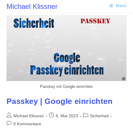
Zum
Michael Klissner
Menü
Inhalt
springen
Passkey mit Google einrichten
Passkey | Google einrichten
Beitrags-
Beitrag
Beitrags-
Michael Klissner
6. Mai 2023
Sicherheit
Autor:
veröffentlicht:
Kategorie:
Beitrags-
0 Kommentare
Kommentare: