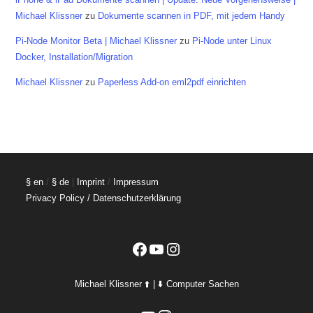
Michael Klissner
zu
Dokumente scannen in PDF, mit jedem Handy
Pi-Node Monitor Beta | Michael Klissner
zu
Pi-Node unter Linux
Docker, Installation/Migration
Michael Klissner
zu
Paperless Add-on eml2pdf einrichten
§ en
/
§ de
|
Imprint
/
Impressum
Privacy Policy / Datenschutzerklärung
Facebook
YouTube
Instagram
Michael Klissner ⬆️ | ⬇️ Computer Sachen