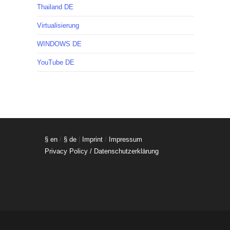
Thailand DE
Virtualisierung
WINDOWS DE
YouTube DE
§ en
/
§ de
|
Imprint
/
Impressum
Privacy Policy / Datenschutzerklärung