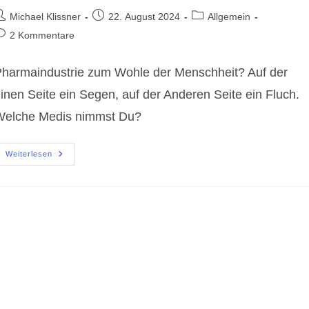
eitrags-
Beitrag
Beitrags-
Michael Klissner
22. August 2024
Allgemein
utor:
veröffentlicht:
Kategorie:
eitrags-
2 Kommentare
ommentare:
harmaindustrie zum Wohle der Menschheit? Auf der
inen Seite ein Segen, auf der Anderen Seite ein Fluch.
Welche Medis nimmst Du?
Pharmaindustrie
Weiterlesen
Zum
Wohle
Der
Menschheit?