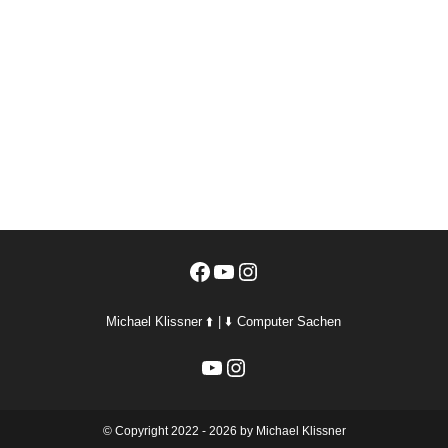
Facebook
YouTube
Instagram
Michael Klissner ⬆️ | ⬇️ Computer Sachen
YouTube
Instagram
©️ Copyright 2022 - 2026 by Michael Klissner