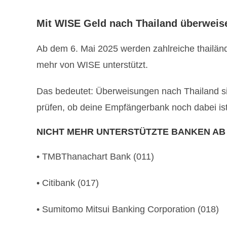
Mit WISE Geld nach Thailand überweis
Ab dem 6. Mai 2025 werden zahlreiche thailä
mehr von WISE unterstützt.
Das bedeutet: Überweisungen nach Thailand sin
prüfen, ob deine Empfängerbank noch dabei ist
NICHT MEHR UNTER­STÜTZTE BANKEN AB 6
• TMBThanachart Bank (011)
• Citibank (017)
• Sum­it­o­mo Mit­sui Bank­ing Cor­po­ra­tion (018)