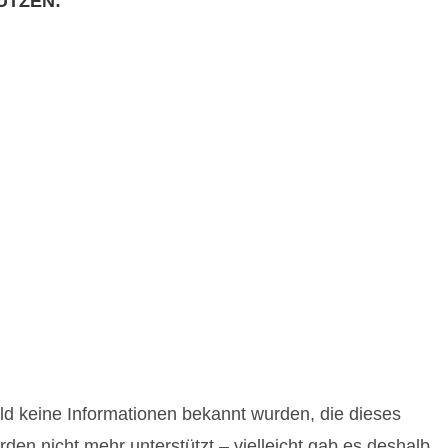
UTZEN:
eld keine Informationen bekannt wurden, die dieses
den nicht mehr unterstützt – vielleicht gab es deshalb