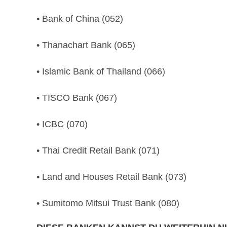
• Bank of Chi­na (052)
• Thanachart Bank (065)
• Islam­ic Bank of Thai­land (066)
• TIS­CO Bank (067)
• ICBC (070)
• Thai Cred­it Retail Bank (071)
• Land and Hous­es Retail Bank (073)
• Sum­it­o­mo Mit­sui Trust Bank (080)