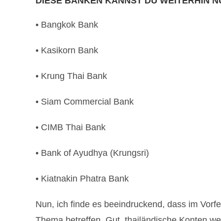
DIESE BANKEN KANNST DU WEIT­ER­HIN N
• Bangkok Bank
• Kasiko­rn Bank
• Krung Thai Bank
• Siam Com­mer­cial Bank
• CIMB Thai Bank
• Bank of Ayud­hya (Krungsri)
• Kiat­nakin Pha­tra Bank
Nun, ich finde es beeindruckend, dass im Vorf
Thema betreffen. Gut, thailändische Konten wer