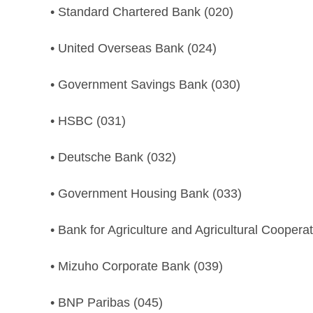
• Stan­dard Char­tered Bank (020)
• Unit­ed Over­seas Bank (024)
• Gov­ern­ment Sav­ings Bank (030)
• HSBC (031)
• Deutsche Bank (032)
• Gov­ern­ment Hous­ing Bank (033)
• Bank for Agri­cul­ture and Agri­cul­tur­al Coop­er­a
• Mizuho Cor­po­rate Bank (039)
• BNP Paribas (045)