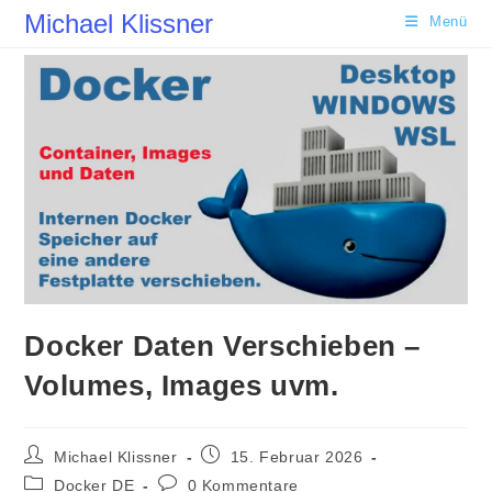
Zum
Michael Klissner
Menü
Inhalt
springen
Docker Daten Verschieben –
Volumes, Images uvm.
Beitrags-
Beitrag
Michael Klissner
15. Februar 2026
Autor:
veröffentlicht:
Beitrags-
Beitrags-
Docker DE
0 Kommentare