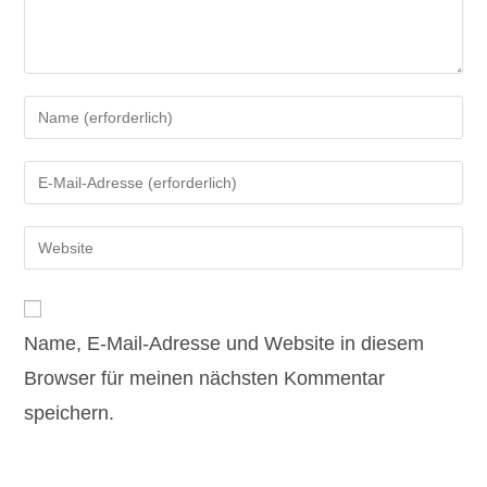
Gib
deinen
Namen
Gib
oder
deine
Benutzernamen
E-
Gib
zum
Mail-
deine
Kommentieren
Adresse
Website-
ein
zum
URL
Kommentieren
Name, E-Mail-Adresse und Website in diesem
ein
ein
(optional)
Browser für meinen nächsten Kommentar
speichern.