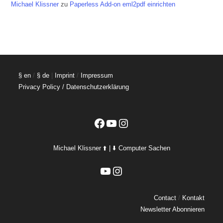
Michael Klissner
zu
Paperless Add-on eml2pdf einrichten
§ en
/
§ de
|
Imprint
/
Impressum
Privacy Policy / Datenschutzerklärung
Facebook
YouTube
Instagram
Michael Klissner ⬆️ | ⬇️ Computer Sachen
YouTube
Instagram
Contact
/
Kontakt
Newsletter Abonnieren