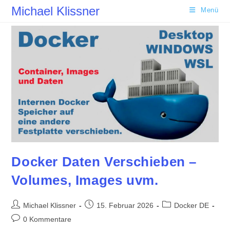
Zum
Michael Klissner
Menü
Inhalt
springen
Docker Daten Verschieben –
Volumes, Images uvm.
Beitrags-
Beitrag
Beitrags-
Michael Klissner
15. Februar 2026
Docker DE
Autor:
veröffentlicht:
Kategorie:
Beitrags-
0 Kommentare
Kommentare: