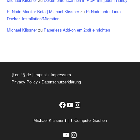
Michael Klissner
zu
Dokumente scannen in PDF, mit jedem Handy
Pi-Node Monitor Beta | Michael Klissner
zu
Pi-Node unter Linux
Docker, Installation/Migration
Michael Klissner
zu
Paperless Add-on eml2pdf einrichten
§ en
/
§ de
|
Imprint
/
Impressum
Privacy Policy / Datenschutzerklärung
Facebook
YouTube
Instagram
Michael Klissner ⬆️ | ⬇️ Computer Sachen
YouTube
Instagram