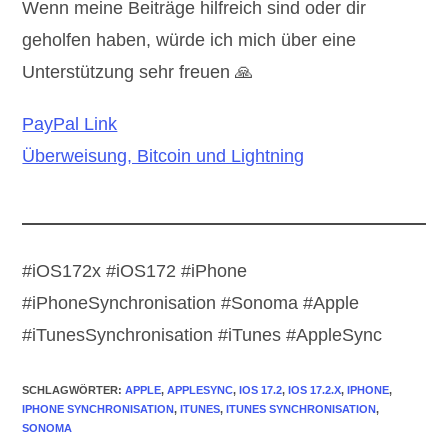
Wenn meine Beiträge hilfreich sind oder dir
geholfen haben, würde ich mich über eine
Unterstützung sehr freuen 🙏
PayPal Link
Überweisung, Bitcoin und Lightning
#iOS172x #iOS172 #iPhone
#iPhoneSynchronisation #Sonoma #Apple
#iTunesSynchronisation #iTunes #AppleSync
SCHLAGWÖRTER
:
APPLE
,
APPLESYNC
,
IOS 17.2
,
IOS 17.2.X
,
IPHONE
,
IPHONE SYNCHRONISATION
,
ITUNES
,
ITUNES SYNCHRONISATION
,
SONOMA