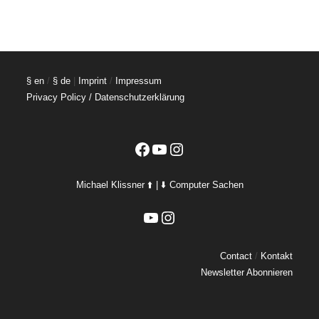
§ en
/
§ de
|
Imprint
/
Impressum
Privacy Policy / Datenschutzerklärung
Facebook
YouTube
Instagram
Michael Klissner ⬆️ | ⬇️ Computer Sachen
YouTube
Instagram
Contact
/
Kontakt
Newsletter Abonnieren