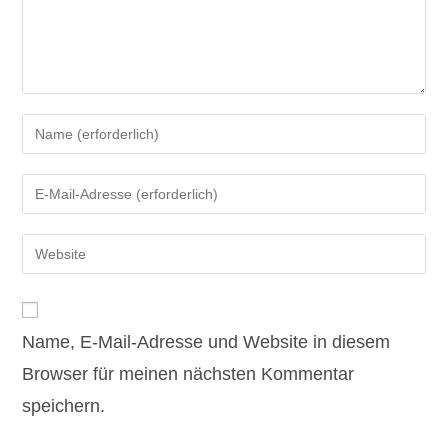
Gib
deinen
Namen
Gib
oder
deine
Benutzernamen
E-
Gib
zum
Mail-
deine
Kommentieren
Adresse
Website-
ein
zum
URL
Kommentieren
Name, E-Mail-Adresse und Website in diesem
ein
ein
(optional)
Browser für meinen nächsten Kommentar
speichern.