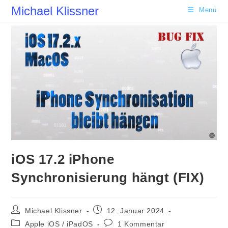
Zum
Michael Klissner
Menü
Inhalt
springen
iOS 17.2 iPhone
Synchronisierung hängt (FIX)
Beitrags-
Beitrag
Michael Klissner
12. Januar 2024
Autor:
veröffentlicht:
Beitrags-
Beitrags-
Apple iOS / iPadOS
1 Kommentar