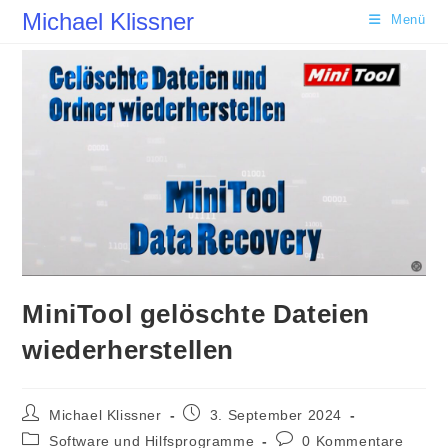
Zum
Michael Klissner
Menü
Inhalt
springen
MiniTool gelöschte Dateien
wiederherstellen
Beitrags-
Beitrag
Michael Klissner
3. September 2024
Autor:
veröffentlicht:
Beitrags-
Beitrags-
Software und Hilfsprogramme
0 Kommentare