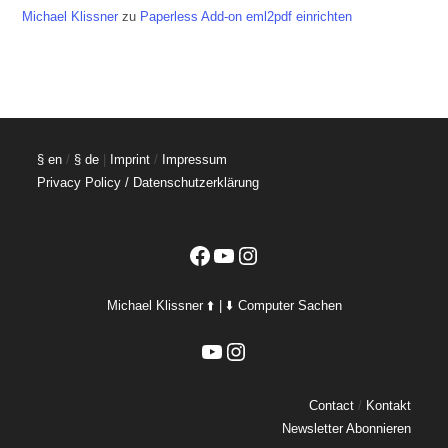
Michael Klissner
zu
Paperless Add-on eml2pdf einrichten
§ en
/
§ de
|
Imprint
/
Impressum
Privacy Policy / Datenschutzerklärung
Facebook
YouTube
Instagram
Michael Klissner ⬆️ | ⬇️ Computer Sachen
YouTube
Instagram
Contact
/
Kontakt
Newsletter Abonnieren