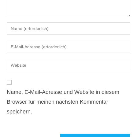
Gib
deinen
Namen
Gib
oder
deine
Benutzernamen
E-
Gib
zum
Mail-
deine
Kommentieren
Adresse
Website-
ein
zum
URL
Kommentieren
Name, E-Mail-Adresse und Website in diesem
ein
ein
(optional)
Browser für meinen nächsten Kommentar
speichern.