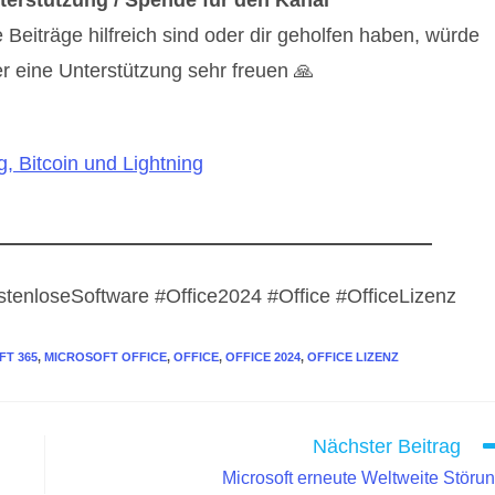
terstützung / Spende für den Kanal
eiträge hilfreich sind oder dir geholfen haben, würde
r eine Unterstützung sehr freuen 🙏
, Bitcoin und Lightning
stenloseSoftware #Office2024 #Office #OfficeLizenz
FT 365
,
MICROSOFT OFFICE
,
OFFICE
,
OFFICE 2024
,
OFFICE LIZENZ
Nächster Beitrag
Microsoft erneute Weltweite Störu