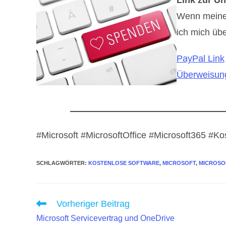
Link zur Un
Wenn meine B
ich mich übe
PayPal Link
Überweisung
#Microsoft #MicrosoftOffice #Microsoft365 #Ko
SCHLAGWÖRTER
:
KOSTENLOSE SOFTWARE
,
MICROSOFT
,
MICROSO
Weitere
Vorheriger Beitrag
Artikel
Microsoft Servicevertrag und OneDrive
ansehen