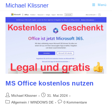
Zum
Michael Klissner
Menü
Inhalt
springen
MS Office kostenlos nutzen
Beitrags-
Beitrag
Michael Klissner
31. Mai 2024
Autor:
veröffentlicht:
Beitrags-
Beitrags-
Allgemein
/
WINDOWS DE
0 Kommentare
Kategorie:
Kommentare: