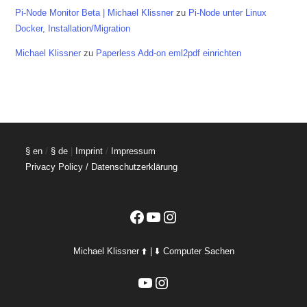
Pi-Node Monitor Beta | Michael Klissner
zu
Pi-Node unter Linux
Docker, Installation/Migration
Michael Klissner
zu
Paperless Add-on eml2pdf einrichten
§ en
/
§ de
|
Imprint
/
Impressum
Privacy Policy / Datenschutzerklärung
Facebook
YouTube
Instagram
Michael Klissner ⬆️ | ⬇️ Computer Sachen
YouTube
Instagram