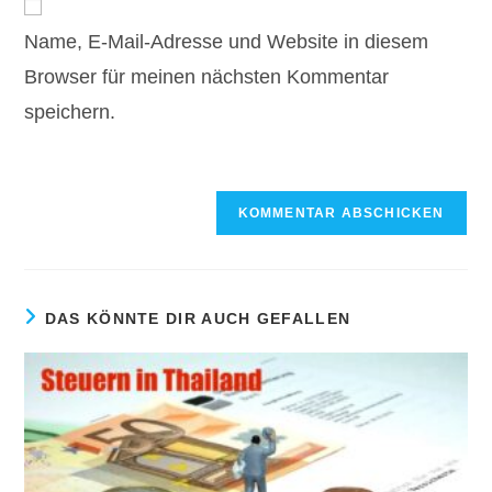
zum
URL
Kommentieren
Name, E-Mail-Adresse und Website in diesem
ein
ein
(optional)
Browser für meinen nächsten Kommentar
speichern.
DAS KÖNNTE DIR AUCH GEFALLEN