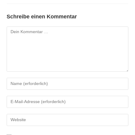
Schreibe einen Kommentar
Kommentar
Gib
deinen
Namen
Gib
oder
deine
Benutzernamen
E-
Gib
zum
Mail-
deine
Kommentieren
Adresse
Website-
ein