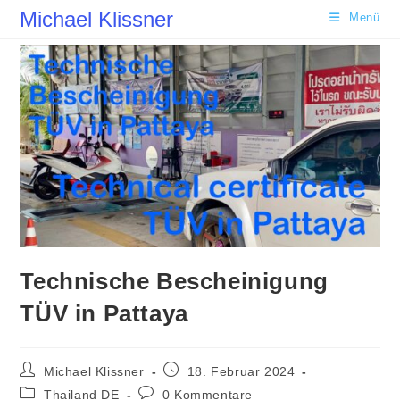
Zum
Michael Klissner
Menü
Inhalt
springen
Technische Bescheinigung
TÜV in Pattaya
Beitrags-
Beitrag
Michael Klissner
18. Februar 2024
Autor:
veröffentlicht:
Beitrags-
Beitrags-
Thailand DE
0 Kommentare