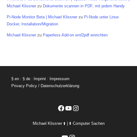
Michael Klissner
zu
Dokumente scannen in PDF, mit jedem Handy
Pi-Node Monitor Beta | Michael Klissner
zu
Pi-Node unter Linux
Docker, Installation/Migration
Michael Klissner
zu
Paperless Add-on eml2pdf einrichten
§ en
/
§ de
|
Imprint
/
Impressum
Privacy Policy / Datenschutzerklärung
Facebook
YouTube
Instagram
Michael Klissner ⬆️ | ⬇️ Computer Sachen