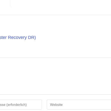
ster Recovery DR)
Gib
deine