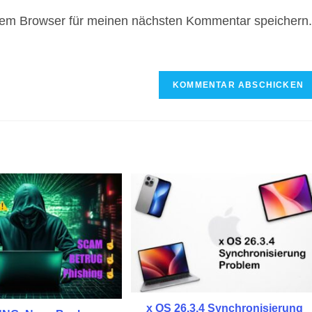
Website-
sem Browser für meinen nächsten Kommentar speichern.
URL
ein
(optional)
n
x OS 26.3.4 Synchronisierung