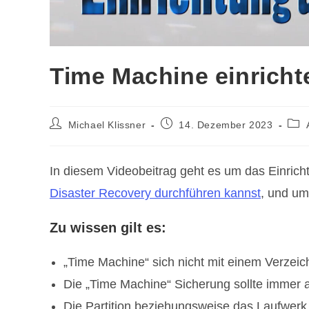
Time Machine einrich
Beitrags-
Beitrag
Beit
Michael Klissner
14. Dezember 2023
Autor:
veröffentlicht:
Kate
In diesem Videobeitrag geht es um das Einrich
Disaster Recovery durchführen kannst
, und um
Zu wissen gilt es:
„Time Machine“ sich nicht mit einem Verzeichn
Die „Time Machine“ Sicherung sollte immer au
Die Partition beziehungsweise das Laufwerk,