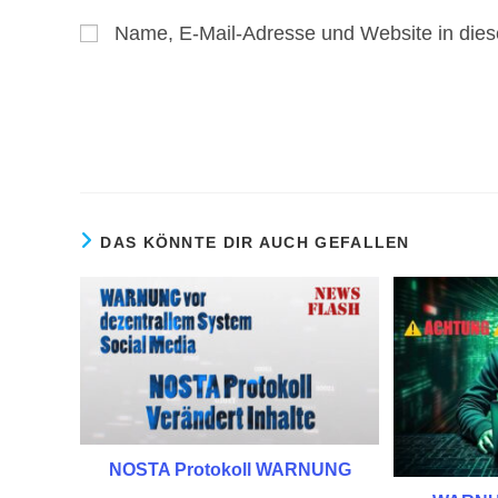
Namen
E-
Name, E-Mail-Adresse und Website in die
oder
Mail-
Benutzernamen
Adresse
zum
zum
Kommentieren
Kommentiere
ein
ein
DAS KÖNNTE DIR AUCH GEFALLEN
NOSTA Protokoll WARNUNG