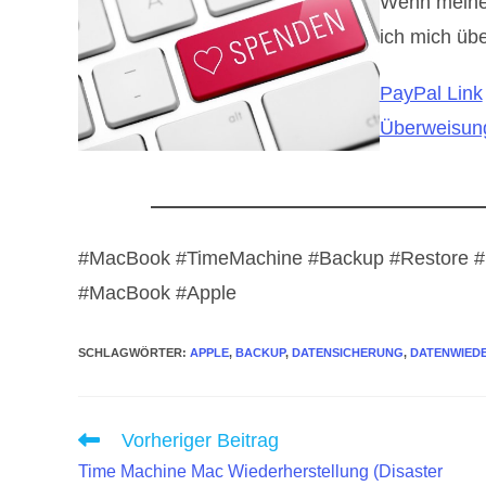
Wenn meine B
ich mich übe
PayPal Link
Überweisung
#MacBook #TimeMachine #Backup #Restore #D
#MacBook #Apple
SCHLAGWÖRTER
:
APPLE
,
BACKUP
,
DATENSICHERUNG
,
DATENWIED
Weitere
Vorheriger Beitrag
Artikel
Time Machine Mac Wiederherstellung (Disaster
ansehen