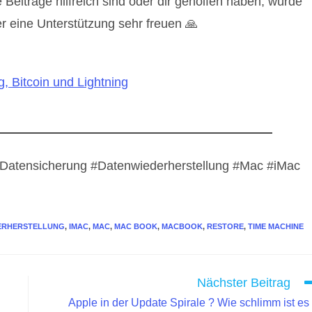
eiträge hilfreich sind oder dir geholfen haben, würde
r eine Unterstützung sehr freuen 🙏
, Bitcoin und Lightning
atensicherung #Datenwiederherstellung #Mac #iMac
ERHERSTELLUNG
,
IMAC
,
MAC
,
MAC BOOK
,
MACBOOK
,
RESTORE
,
TIME MACHINE
Nächster Beitrag
Apple in der Update Spirale ? Wie schlimm ist es