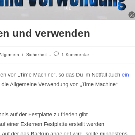
ten und verwenden
rags-
Beitrags-
Allgemein
/
Sicherheit
1 Kommentar
gorie:
Kommentare:
ten von „Time Machine“, so das Du im Notfall auch
ein
 die Allgemeine Verwendung von „Time Machine“
is auf der Festplatte zu frieden gibt
f einer Externen Festplatte erstellt werden
 auf der das Backup abgelegt wird, sollte mindestens