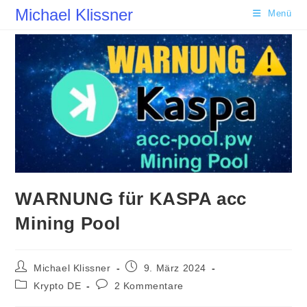
Zum
Michael Klissner
Menü
Inhalt
springen
WARNUNG für KASPA acc
Mining Pool
Beitrags-
Beitrag
Michael Klissner
9. März 2024
Autor:
veröffentlicht:
Beitrags-
Beitrags-
Krypto DE
2 Kommentare
Kategorie:
Kommentare: