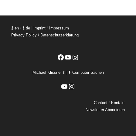
§ en
/
§ de
|
Imprint
/
Impressum
Privacy Policy / Datenschutzerklärung
Facebook
YouTube
Instagram
Michael Klissner ⬆️ | ⬇️ Computer Sachen
YouTube
Instagram
Contact
/
Kontakt
Newsletter Abonnieren