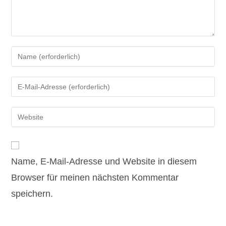
Gib
deinen
Namen
Gib
oder
deine
Benutzernamen
E-
Gib
zum
Mail-
deine
Kommentieren
Adresse
Website-
ein
zum
URL
Kommentieren
Name, E-Mail-Adresse und Website in diesem
ein
ein
(optional)
Browser für meinen nächsten Kommentar
speichern.