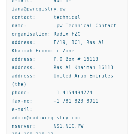
e-mail:       
admin-
iana@pwregistry.pw
contact:      technical
name:         .pw Technical Contact
organisation: Radix FZC
address:      F/19, BC1, Ras Al 
Khaimah Economic Zone
address:      P.O Box # 16113
address:      Ras Al Khaimah 16113
address:      United Arab Emirates 
(the)
phone:        +1.4154494774
fax-no:       +1 781 823 8911
e-mail:       
admin@radixregistry.com
nserver:      NS1.NIC.PW 