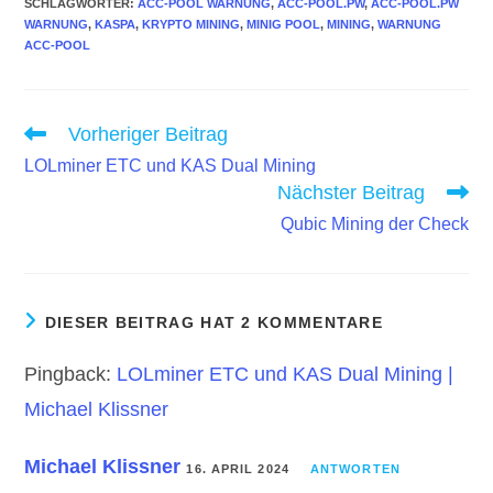
SCHLAGWÖRTER
:
ACC-POOL WARNUNG
,
ACC-POOL.PW
,
ACC-POOL.PW
WARNUNG
,
KASPA
,
KRYPTO MINING
,
MINIG POOL
,
MINING
,
WARNUNG
ACC-POOL
Weitere
Vorheriger Beitrag
Artikel
LOLminer ETC und KAS Dual Mining
ansehen
Nächster Beitrag
Qubic Mining der Check
DIESER BEITRAG HAT 2 KOMMENTARE
Pingback:
LOLminer ETC und KAS Dual Mining |
Michael Klissner
Michael Klissner
16. APRIL 2024
ANTWORTEN