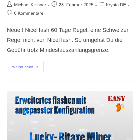
Beitrags-
Beitrag
Beitrags-
Michael Klissner
23. Februar 2025
Krypto DE
Autor:
veröffentlicht:
Kategorie:
Beitrags-
0 Kommentare
Kommentare:
Neue ! NiceHash 60 Tage Regel, eine Schweizer
Regel nicht von NiceHash. So umgehst Du die
Gebühr trotz Mindestauszahlungsgrenze.
NiceHash
Weiterlesen
60
Tage
Regel
–
Mindestauszahlungsgrenze
Abzocke
?