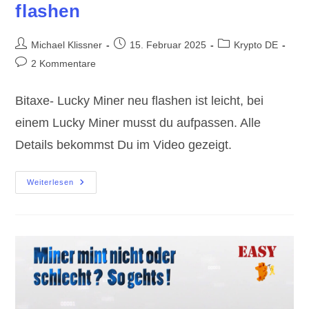
flashen
Beitrags-
Beitrag
Beitrags-
Michael Klissner
15. Februar 2025
Krypto DE
Autor:
veröffentlicht:
Kategorie:
Beitrags-
2 Kommentare
Kommentare:
Bitaxe- Lucky Miner neu flashen ist leicht, bei
einem Lucky Miner musst du aufpassen. Alle
Details bekommst Du im Video gezeigt.
Bitaxe-
Weiterlesen
Lucky
Miner
Neu
Flashen