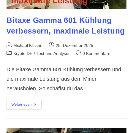
Bitaxe Gamma 601 Kühlung
verbessern, maximale Leistung
Beitrags-
Beitrag
Michael Klissner
25. Dezember 2025
Autor:
veröffentlicht:
Beitrags-
Beitrags-
Krypto DE
/
Test und Analysen
0 Kommentare
Kategorie:
Kommentare:
Die Bitaxe Gamma 601 Kühlung verbessern und
die maximale Leistung aus dem Miner
herausholen. So schaffst du das !
Bitaxe
Weiterlesen
Gamma
601
Kühlung
Verbessern,
Maximale
Leistung