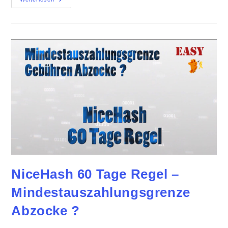
/
Lucky
Miner
„Low
Voltage“
Update
NiceHash 60 Tage Regel –
Mindestauszahlungsgrenze
Abzocke ?