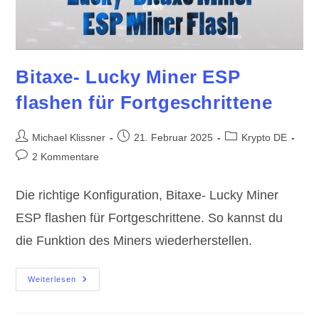
Bitaxe- Lucky Miner ESP
flashen für Fortgeschrittene
Beitrags-
Beitrag
Beitrags-
Michael Klissner
21. Februar 2025
Krypto DE
Autor:
veröffentlicht:
Kategorie:
Beitrags-
2 Kommentare
Kommentare:
Die richtige Konfiguration, Bitaxe- Lucky Miner
ESP flashen für Fortgeschrittene. So kannst du
die Funktion des Miners wiederherstellen.
Bitaxe-
Weiterlesen
Lucky
Miner
ESP