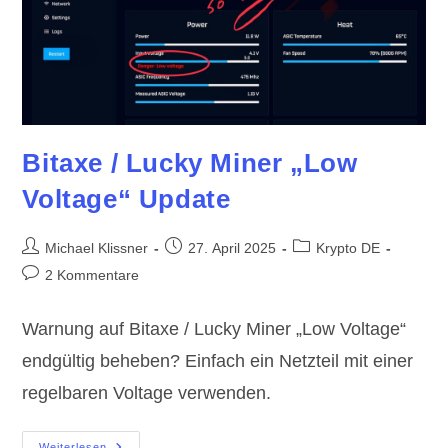
Bitaxe / Lucky Miner „Low
Voltage“ Update
Beitrags-
Beitrag
Beitrags-
Michael Klissner
27. April 2025
Krypto DE
Autor:
veröffentlicht:
Kategorie:
Beitrags-
2 Kommentare
Kommentare:
Warnung auf Bitaxe / Lucky Miner „Low Voltage“
endgültig beheben? Einfach ein Netzteil mit einer
regelbaren Voltage verwenden.
Bitaxe
Weiterlesen