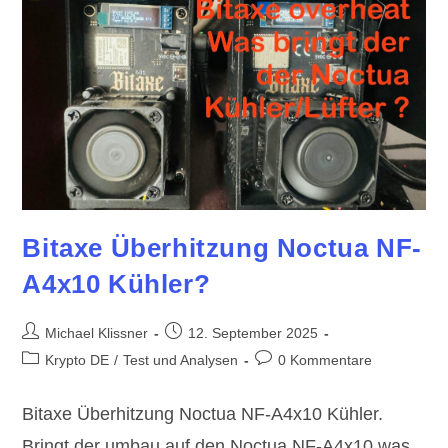
Bitaxe Überhitzung Noctua NF-
A4x10 Kühler?
Beitrags-
Beitrag
Michael Klissner
12. September 2025
Autor:
veröffentlicht:
Beitrags-
Beitrags-
Krypto DE
/
Test und Analysen
0 Kommentare
Kategorie:
Kommentare:
Bitaxe Überhitzung Noctua NF-A4x10 Kühler.
Bringt der umbau auf den Noctua NF-A4x10 was,