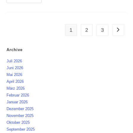
Low
Voltage
Bitaxe
Miner
BM
Series
1
2
3
Zur näch
Archive
Juli 2026
Juni 2026
Mai 2026
April 2026
März 2026
Februar 2026
Januar 2026
Dezember 2025
November 2025
Oktober 2025
September 2025