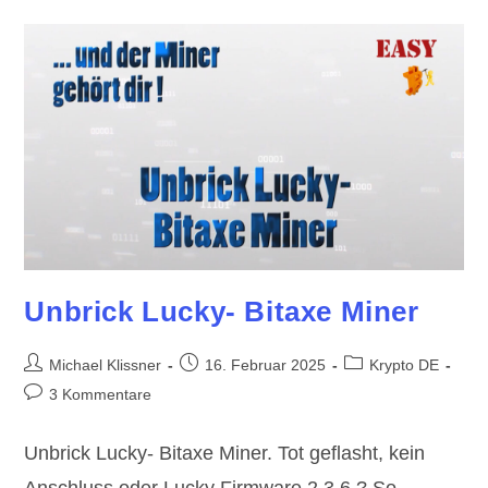
Flashen
Für
Fortgeschrittene
Unbrick Lucky- Bitaxe Miner
Beitrags-
Beitrag
Beitrags-
Michael Klissner
16. Februar 2025
Krypto DE
Autor:
veröffentlicht:
Kategorie:
Beitrags-
3 Kommentare
Kommentare:
Unbrick Lucky- Bitaxe Miner. Tot geflasht, kein