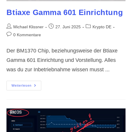
Btiaxe Gamma 601 Einrichtung
Beitrags-
Beitrag
Beitrags-
Michael Klissner
27. Juni 2025
Krypto DE
Autor:
veröffentlicht:
Kategorie:
Beitrags-
0 Kommentare
Kommentare:
Der BM1370 Chip, beziehungsweise der Btiaxe
Gamma 601 Einrichtung und Vorstellung. Alles
was du zur Inbetriebnahme wissen musst ...
Btiaxe
Weiterlesen
Gamma
601
Einrichtung