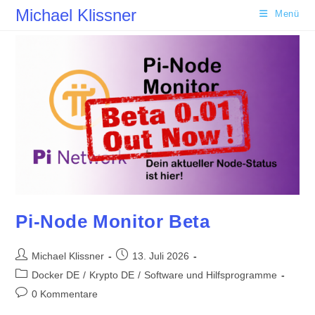
Zum
Michael Klissner
Menü
Inhalt
springen
Pi-Node Monitor Beta
Beitrags-
Beitrag
Michael Klissner
13. Juli 2026
Autor:
veröffentlicht:
Beitrags-
Docker DE
/
Krypto DE
/
Software und Hilfsprogramme
Kategorie:
Beitrags-
0 Kommentare
Kommentare: