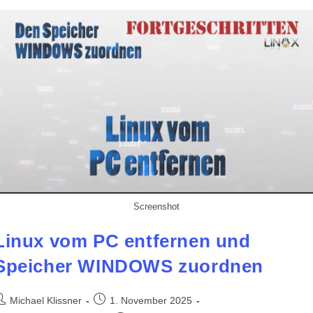
EUR/USD
–
WIN,
Mac
Linux
Screenshot
Linux vom PC entfernen und
Speicher WINDOWS zuordnen
eitrags-
Beitrag
Michael Klissner
1. November 2025