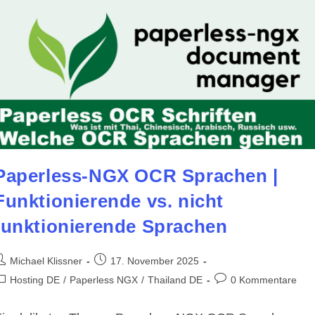
Paperless
Kompatibel
Paperless-NGX OCR Sprachen |
Funktionierende vs. nicht
funktionierende Sprachen
eitrags-
Beitrag
Michael Klissner
17. November 2025
utor:
veröffentlicht:
eitrags-
Beitrags-
Hosting DE
/
Paperless NGX
/
Thailand DE
0 Kommentare
ategorie:
Kommentare: