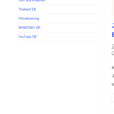
Test und Analysen
Thailand DE
Virtualisierung
WINDOWS DE
YouTube DE
B
A
B
K
K
J
u