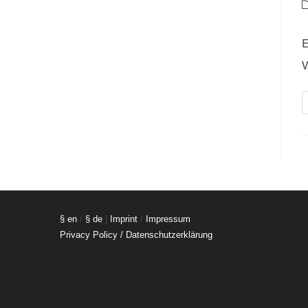
A
B
K
E
W
§ en
/
§ de
|
Imprint
/
Impressum
Privacy Policy / Datenschutzerklärung