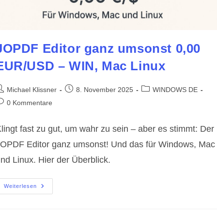
JOPDF Editor ganz umsonst 0,00
EUR/USD – WIN, Mac Linux
eitrags-
Beitrag
Beitrags-
Michael Klissner
8. November 2025
WINDOWS DE
utor:
veröffentlicht:
Kategorie:
eitrags-
0 Kommentare
ommentare:
lingt fast zu gut, um wahr zu sein – aber es stimmt: Der
OPDF Editor ganz umsonst! Und das für Windows, Mac
nd Linux. Hier der Überblick.
JOPDF
Weiterlesen
Editor
Ganz
Umsonst
0,00