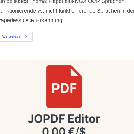
in delikates Thema: Paperless-NGX OCR Sprachen.
unktionierende vs. nicht funktionierende Sprachen in de
Paperless OCR Erkennung.
Paperless-
Weiterlesen
NGX
OCR
Sprachen
|
Funktionierende
Vs.
Nicht
Funktionierende
Sprachen