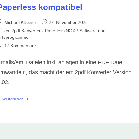
Paperless kompatibel
eitrags-
Beitrag
Michael Klissner
27. November 2025
utor:
veröffentlicht:
eitrags-
eml2pdf Konverter
/
Paperless NGX
/
Software und
ategorie:
ilfsprogramme
eitrags-
17 Kommentare
ommentare:
mails/eml Dateien inkl. anlagen in eine PDF Datei
mwandeln, das macht der eml2pdf Konverter Version
.02.
Eml2pdf
Weiterlesen
Konverter
Version
1.02
–
Emails
In
PDF
Umwandeln,
100%