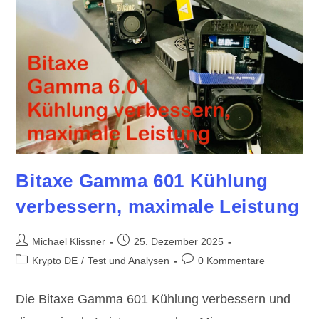
Bitaxe Gamma 601 Kühlung
verbessern, maximale Leistung
Beitrags-
Beitrag
Michael Klissner
25. Dezember 2025
Autor:
veröffentlicht:
Beitrags-
Beitrags-
Krypto DE
/
Test und Analysen
0 Kommentare
Kategorie:
Kommentare:
Die Bitaxe Gamma 601 Kühlung verbessern und