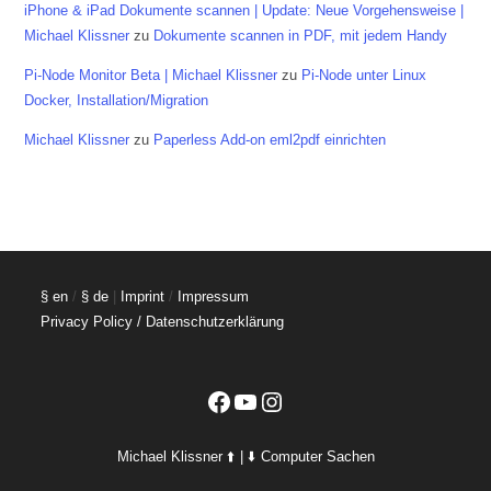
iPhone & iPad Dokumente scannen | Update: Neue Vorgehensweise |
Michael Klissner
zu
Dokumente scannen in PDF, mit jedem Handy
Pi-Node Monitor Beta | Michael Klissner
zu
Pi-Node unter Linux
Docker, Installation/Migration
Michael Klissner
zu
Paperless Add-on eml2pdf einrichten
§ en
/
§ de
|
Imprint
/
Impressum
Privacy Policy / Datenschutzerklärung
Facebook
YouTube
Instagram
Michael Klissner ⬆️ | ⬇️ Computer Sachen