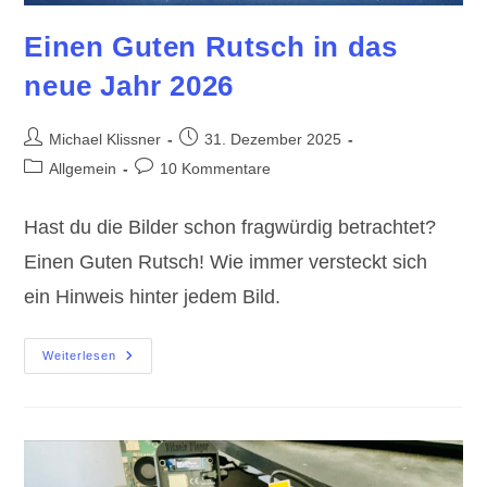
Einen Guten Rutsch in das
neue Jahr 2026
Beitrags-
Beitrag
Michael Klissner
31. Dezember 2025
Autor:
veröffentlicht:
Beitrags-
Beitrags-
Allgemein
10 Kommentare
Kategorie:
Kommentare:
Hast du die Bilder schon fragwürdig betrachtet?
Einen Guten Rutsch! Wie immer versteckt sich
ein Hinweis hinter jedem Bild.
Einen
Weiterlesen
Guten
Rutsch
In
Das
Neue
Jahr
2026