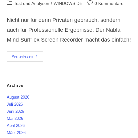
Autor:
veröffentlicht:
Beitrags-
Beitrags-
Test und Analysen
/
WINDOWS DE
0 Kommentare
Kategorie:
Kommentare:
Nicht nur für denn Privaten gebrauch, sondern
auch für Professionelle Ergebnisse. Der Nabla
Mind SurFlex Screen Recorder macht das einfach!
Nabla
Weiterlesen
Mind
SurFlex
Screen
Recorder
Archive
August 2026
Juli 2026
Juni 2026
Mai 2026
April 2026
März 2026