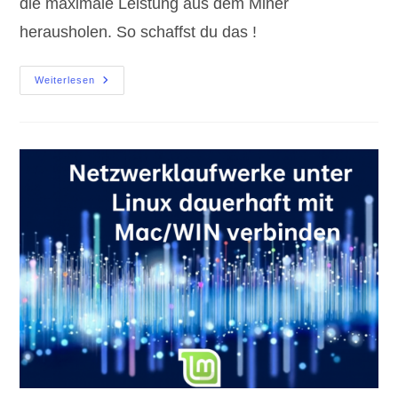
die maximale Leistung aus dem Miner
herausholen. So schaffst du das !
Bitaxe
Weiterlesen
Gamma
601
Kühlung
Verbessern,
Maximale
Leistung