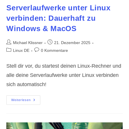
Serverlaufwerke unter Linux
verbinden: Dauerhaft zu
Windows & MacOS
Beitrags-
Beitrag
Michael Klissner
21. Dezember 2025
Autor:
veröffentlicht:
Beitrags-
Beitrags-
Linux DE
0 Kommentare
Kategorie:
Kommentare:
Stell dir vor, du startest deinen Linux-Rechner und
alle deine Serverlaufwerke unter Linux verbinden
sich automatisch!
Serverlaufwerke
Weiterlesen
Unter
Linux
Verbinden:
Dauerhaft
Zu
Windows
&