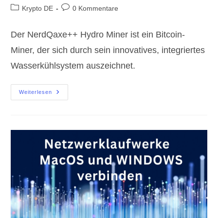
Autor:
veröffentlicht:
Beitrags-
Beitrags-
Krypto DE
0 Kommentare
Kategorie:
Kommentare:
Der NerdQaxe++ Hydro Miner ist ein Bitcoin-
Miner, der sich durch sein innovatives, integriertes
Wasserkühlsystem auszeichnet.
Der
Weiterlesen
NerdQaxe++
Hydro
Miner:
Effizientes
Mining
Mit
Wasserkühlung