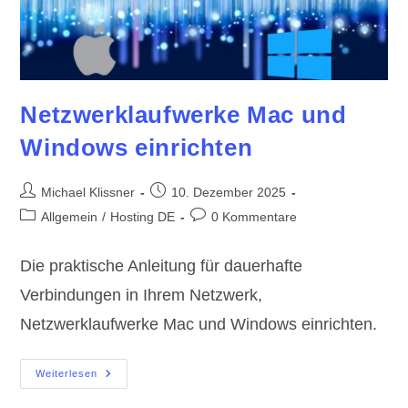
Netzwerklaufwerke Mac und
Windows einrichten
Beitrags-
Beitrag
Michael Klissner
10. Dezember 2025
Autor:
veröffentlicht:
Beitrags-
Beitrags-
Allgemein
/
Hosting DE
0 Kommentare
Kategorie:
Kommentare:
Die praktische Anleitung für dauerhafte
Verbindungen in Ihrem Netzwerk,
Netzwerklaufwerke Mac und Windows einrichten.
Netzwerklaufwerke
Weiterlesen
Mac
Und