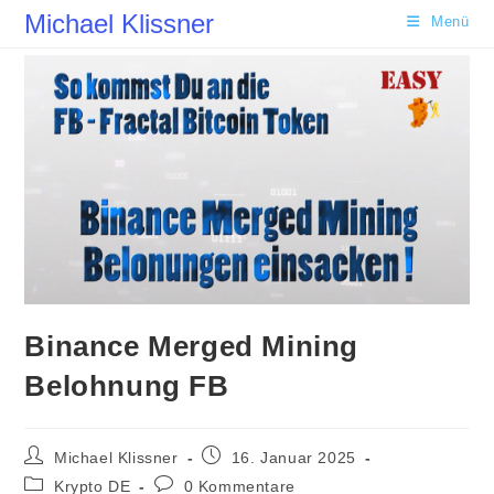
Zum
Michael Klissner
Menü
Inhalt
springen
Binance Merged Mining
Belohnung FB
Beitrags-
Beitrag
Michael Klissner
16. Januar 2025
Autor:
veröffentlicht:
Beitrags-
Beitrags-
Krypto DE
0 Kommentare