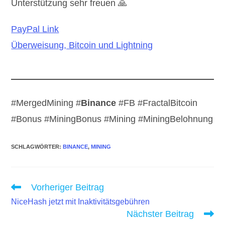
Unterstützung sehr freuen 🙏
PayPal Link
Überweisung, Bitcoin und Lightning
#MergedMining #
Binance
#FB #FractalBitcoin
#Bonus #MiningBonus #Mining #MiningBelohnung
SCHLAGWÖRTER
:
BINANCE
,
MINING
Weitere
Vorheriger Beitrag
Artikel
NiceHash jetzt mit Inaktivitätsgebühren
ansehen
Nächster Beitrag