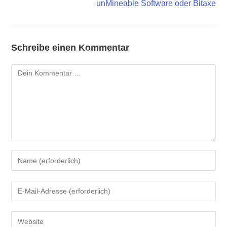
unMineable Software oder Bitaxe
Schreibe einen Kommentar
Kommentar
Gib
deinen
Namen
Gib
oder
deine
Benutzernamen
E-
Gib
zum
Mail-