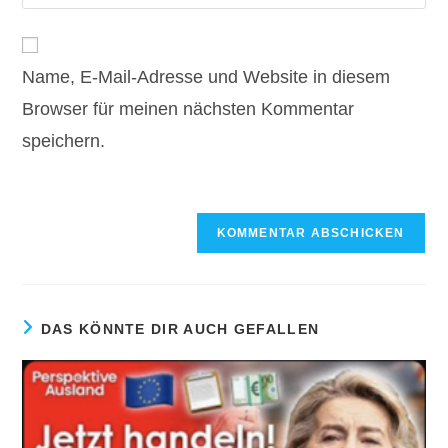
deine
Kommentieren
Adresse
Website-
ein
zum
URL
Kommentieren
Name, E-Mail-Adresse und Website in diesem
ein
ein
(optional)
Browser für meinen nächsten Kommentar
speichern.
DAS KÖNNTE DIR AUCH GEFALLEN