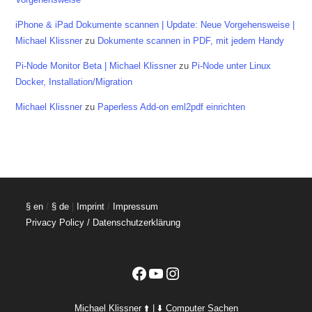
iPhone & iPad Dokumente scannen | Update: Neue Vorgehensweise |
Michael Klissner
zu
Dokumente scannen in PDF, mit jedem Handy
Pi-Node Monitor Beta | Michael Klissner
zu
Pi-Node unter Linux
Docker, Installation/Migration
Michael Klissner
zu
Paperless Add-on eml2pdf einrichten
§ en
/
§ de
|
Imprint
/
Impressum
Privacy Policy / Datenschutzerklärung
Facebook
YouTube
Instagram
Michael Klissner ⬆️ | ⬇️ Computer Sachen