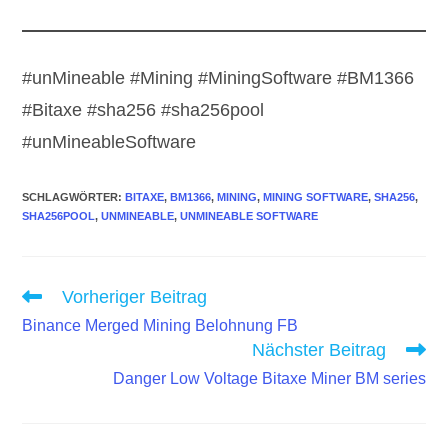
#unMineable #Mining #MiningSoftware #BM1366
#Bitaxe #sha256 #sha256pool
#unMineableSoftware
SCHLAGWÖRTER
:
BITAXE
,
BM1366
,
MINING
,
MINING SOFTWARE
,
SHA256
,
SHA256POOL
,
UNMINEABLE
,
UNMINEABLE SOFTWARE
Weitere
Vorheriger Beitrag
Artikel
Binance Merged Mining Belohnung FB
ansehen
Nächster Beitrag
Danger Low Voltage Bitaxe Miner BM series