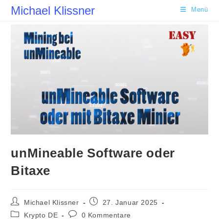
Zum
Michael Klissner
Menü
Inhalt
springen
unMineable Software oder
Bitaxe
Beitrags-
Beitrag
Michael Klissner
27. Januar 2025
Autor:
veröffentlicht:
Beitrags-
Beitrags-
Krypto DE
0 Kommentare