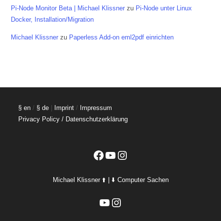
Pi-Node Monitor Beta | Michael Klissner
zu
Pi-Node unter Linux
Docker, Installation/Migration
Michael Klissner
zu
Paperless Add-on eml2pdf einrichten
§ en
/
§ de
|
Imprint
/
Impressum
Privacy Policy / Datenschutzerklärung
Facebook
YouTube
Instagram
Michael Klissner ⬆️ | ⬇️ Computer Sachen
YouTube
Instagram