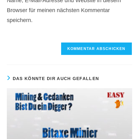
Name, E-Mail-Adresse und Website in diesem
ein
ein
(optional)
Browser für meinen nächsten Kommentar
speichern.
DAS KÖNNTE DIR AUCH GEFALLEN