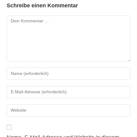
Schreibe einen Kommentar
Kommentar
Gib
deinen
Namen
Gib
oder
deine
Benutzernamen
E-
Gib
zum
Mail-
deine
Kommentieren
Adresse
Website-
ein
zum
URL
Kommentieren