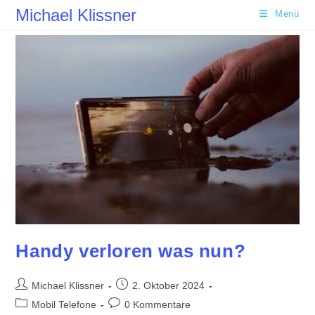
Zum
Michael Klissner
Menü
Inhalt
springen
Handy verloren was nun?
Beitrags-
Beitrag
Michael Klissner
2. Oktober 2024
Autor:
veröffentlicht:
Beitrags-
Beitrags-
Mobil Telefone
0 Kommentare