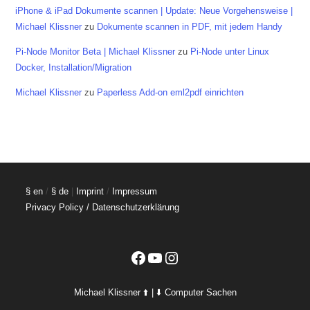
iPhone & iPad Dokumente scannen | Update: Neue Vorgehensweise |
Michael Klissner
zu
Dokumente scannen in PDF, mit jedem Handy
Pi-Node Monitor Beta | Michael Klissner
zu
Pi-Node unter Linux
Docker, Installation/Migration
Michael Klissner
zu
Paperless Add-on eml2pdf einrichten
§ en
/
§ de
|
Imprint
/
Impressum
Privacy Policy / Datenschutzerklärung
Facebook
YouTube
Instagram
Michael Klissner ⬆️ | ⬇️ Computer Sachen