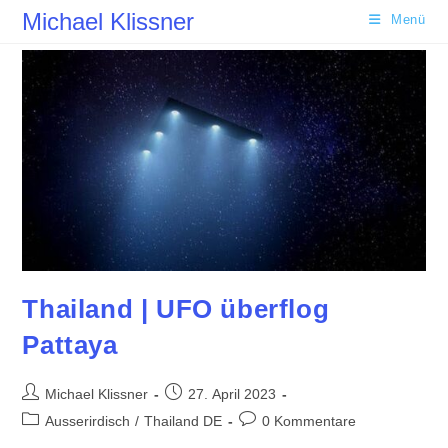
Zum
Michael Klissner
Menü
Inhalt
springen
Thailand | UFO überflog
Pattaya
Beitrags-
Beitrag
Michael Klissner
27. April 2023
Autor:
veröffentlicht:
Beitrags-
Beitrags-
Ausserirdisch
/
Thailand DE
0 Kommentare
Kategorie:
Kommentare: