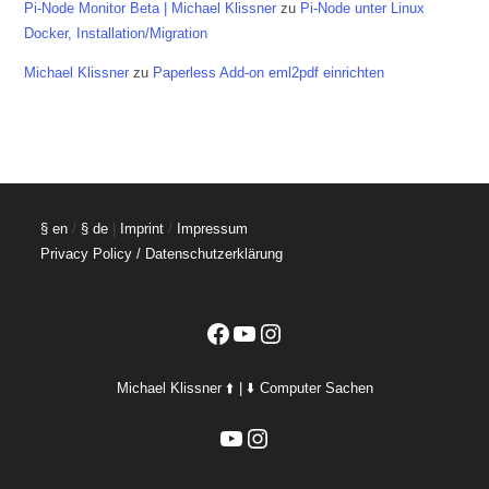
Pi-Node Monitor Beta | Michael Klissner
zu
Pi-Node unter Linux
Docker, Installation/Migration
Michael Klissner
zu
Paperless Add-on eml2pdf einrichten
§ en
/
§ de
|
Imprint
/
Impressum
Privacy Policy / Datenschutzerklärung
Facebook
YouTube
Instagram
Michael Klissner ⬆️ | ⬇️ Computer Sachen
YouTube
Instagram