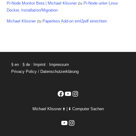
Pi-Node Monitor Beta | Michael Klissner
zu
Pi-Node unter Linux
Docker, Installation/Migration
Michael Klissner
zu
Paperless Add-on eml2pdf einrichten
§ en
/
§ de
|
Imprint
/
Impressum
Privacy Policy / Datenschutzerklärung
Facebook
YouTube
Instagram
Michael Klissner ⬆️ | ⬇️ Computer Sachen
YouTube
Instagram