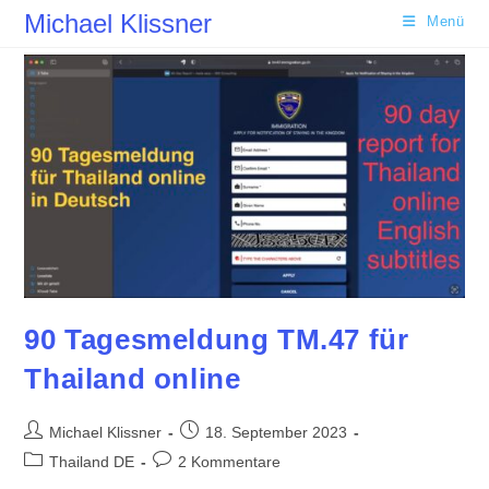
Zum
Michael Klissner
Menü
Inhalt
springen
90 Tagesmeldung TM.47 für
Thailand online
Beitrags-
Beitrag
Michael Klissner
18. September 2023
Autor:
veröffentlicht:
Beitrags-
Beitrags-
Thailand DE
2 Kommentare
Kategorie:
Kommentare: