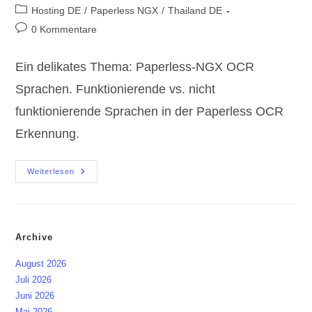
Autor:
veröffentlicht:
Beitrags-
Hosting DE
/
Paperless NGX
/
Thailand DE
Kategorie:
Beitrags-
0 Kommentare
Kommentare:
Ein delikates Thema: Paperless-NGX OCR
Sprachen. Funktionierende vs. nicht
funktionierende Sprachen in der Paperless OCR
Erkennung.
Paperless-
Weiterlesen
NGX
OCR
Sprachen
|
Funktionierende
Vs.
Archive
Nicht
Funktionierende
Sprachen
August 2026
Juli 2026
Juni 2026
Mai 2026