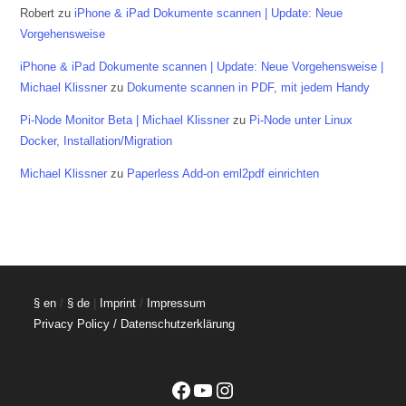
Robert
zu
iPhone & iPad Dokumente scannen | Update: Neue
Vorgehensweise
iPhone & iPad Dokumente scannen | Update: Neue Vorgehensweise |
Michael Klissner
zu
Dokumente scannen in PDF, mit jedem Handy
Pi-Node Monitor Beta | Michael Klissner
zu
Pi-Node unter Linux
Docker, Installation/Migration
Michael Klissner
zu
Paperless Add-on eml2pdf einrichten
§ en
/
§ de
|
Imprint
/
Impressum
Privacy Policy / Datenschutzerklärung
Facebook
YouTube
Instagram