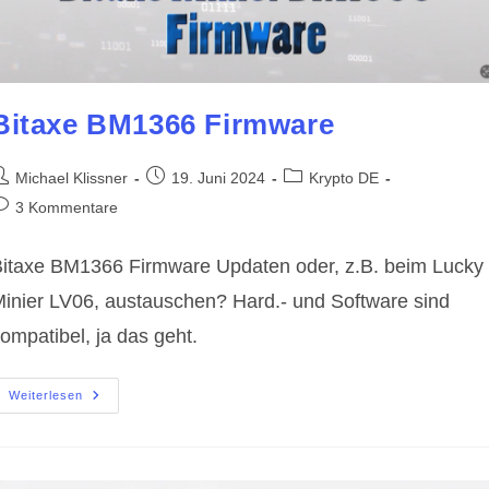
Bitaxe BM1366 Firmware
eitrags-
Beitrag
Beitrags-
Michael Klissner
19. Juni 2024
Krypto DE
utor:
veröffentlicht:
Kategorie:
eitrags-
3 Kommentare
ommentare:
itaxe BM1366 Firmware Updaten oder, z.B. beim Lucky
inier LV06, austauschen? Hard.- und Software sind
ompatibel, ja das geht.
Bitaxe
Weiterlesen
BM1366
Firmware