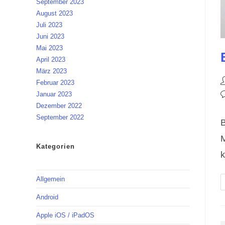
September 2023
August 2023
Juli 2023
Juni 2023
Mai 2023
April 2023
März 2023
B
Februar 2023
A
B
Januar 2023
K
Dezember 2022
September 2022
B
M
Kategorien
k
Allgemein
Android
Apple iOS / iPadOS