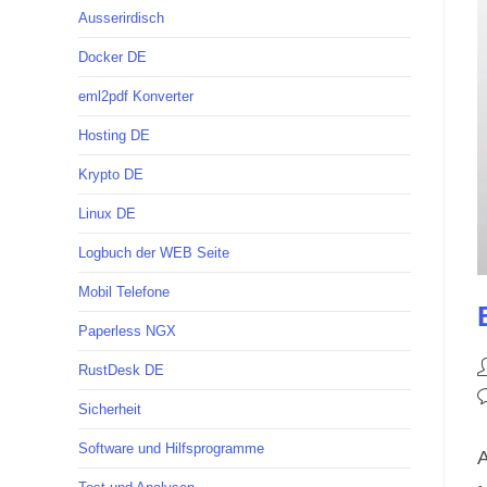
Ausserirdisch
Docker DE
eml2pdf Konverter
Hosting DE
Krypto DE
Linux DE
Logbuch der WEB Seite
Mobil Telefone
Paperless NGX
B
RustDesk DE
A
B
Sicherheit
K
Software und Hilfsprogramme
A