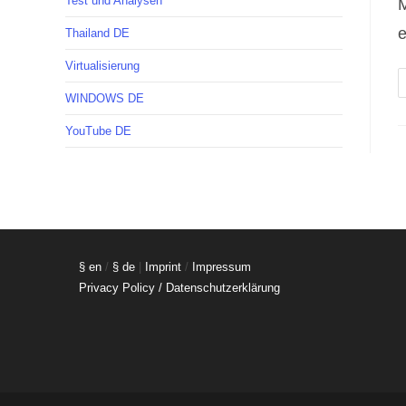
Test und Analysen
M
e
Thailand DE
Virtualisierung
WINDOWS DE
YouTube DE
§ en
/
§ de
|
Imprint
/
Impressum
Privacy Policy / Datenschutzerklärung