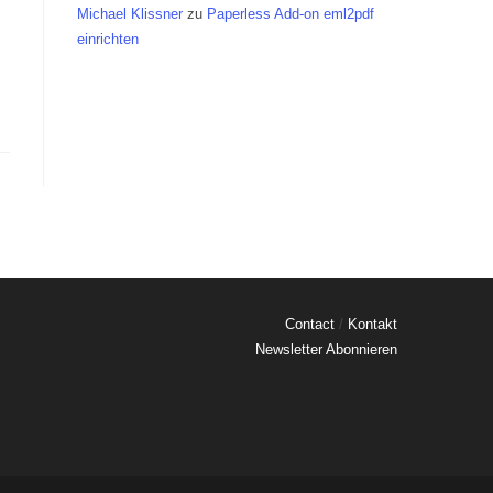
Michael Klissner
zu
Paperless Add-on eml2pdf
einrichten
Contact
/
Kontakt
Newsletter Abonnieren