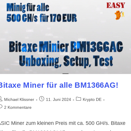
Bitaxe Miner für alle BM1366AG!
eitrags-
Beitrag
Beitrags-
Michael Klissner
11. Juni 2024
Krypto DE
utor:
veröffentlicht:
Kategorie:
eitrags-
2 Kommentare
ommentare:
SIC Miner zum kleinen Preis mit ca. 500 GH/s. Bitaxe