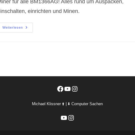
iner für alle BM1366AG! Alles rund um Auspacken,
inschalten, einrichten und Minen.
Bitaxe
Weiterlesen
Miner
Für
Alle
BM1366AG!
Facebook
YouTube
Instagram
Michael Klissner ⬆️ | ⬇️ Computer Sachen
YouTube
Instagram