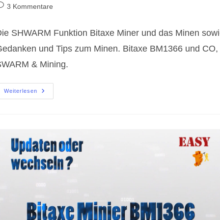
utor:
veröffentlicht:
Kategorie:
eitrags-
3 Kommentare
ommentare:
ie SHWARM Funktion Bitaxe Miner und das Minen sow
Gedanken und Tips zum Minen. Bitaxe BM1366 und CO,
SWARM & Mining.
Bitaxe
Weiterlesen
BM1366
SWARM
&
Mining
[Pool
|
Solo]