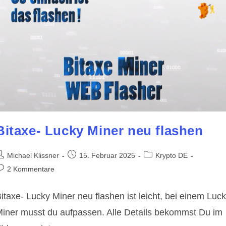
Bitaxe- Lucky Miner neu flashen
eitrags-
Beitrag
Beitrags-
Michael Klissner
15. Februar 2025
Krypto DE
utor:
veröffentlicht:
Kategorie:
eitrags-
2 Kommentare
ommentare:
itaxe- Lucky Miner neu flashen ist leicht, bei einem Luc
iner musst du aufpassen. Alle Details bekommst Du im