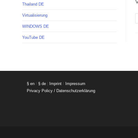
V
Thailand DE
Virtualisierung
WINDOWS DE
YouTube DE
§ en
/
§ de
|
Imprint
/
Impressum
Privacy Policy / Datenschutzerklärung