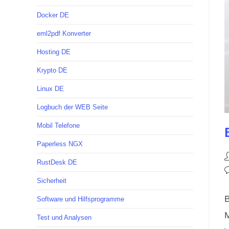
Docker DE
eml2pdf Konverter
Hosting DE
Krypto DE
Linux DE
Logbuch der WEB Seite
Mobil Telefone
Paperless NGX
B
RustDesk DE
A
B
Sicherheit
K
B
Software und Hilfsprogramme
M
Test und Analysen