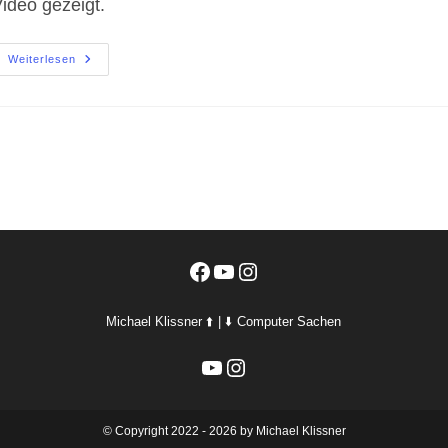
ideo gezeigt.
Bitaxe-
Weiterlesen
Lucky
Miner
Neu
Flashen
Facebook
YouTube
Instagram
Michael Klissner ⬆️ | ⬇️ Computer Sachen
YouTube
Instagram
©️ Copyright 2022 - 2026 by Michael Klissner