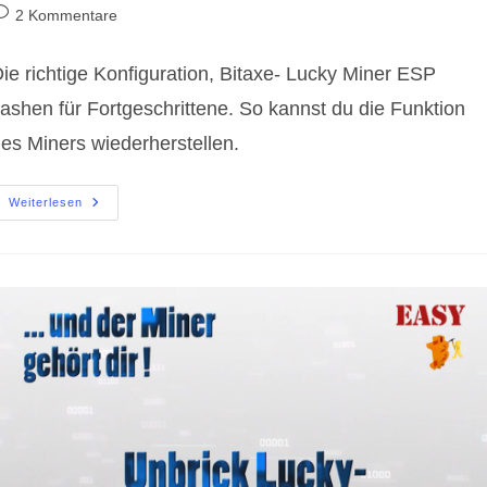
utor:
veröffentlicht:
Kategorie:
eitrags-
2 Kommentare
ommentare:
ie richtige Konfiguration, Bitaxe- Lucky Miner ESP
lashen für Fortgeschrittene. So kannst du die Funktion
es Miners wiederherstellen.
Bitaxe-
Weiterlesen
Lucky
Miner
ESP
Flashen
Für
Fortgeschrittene