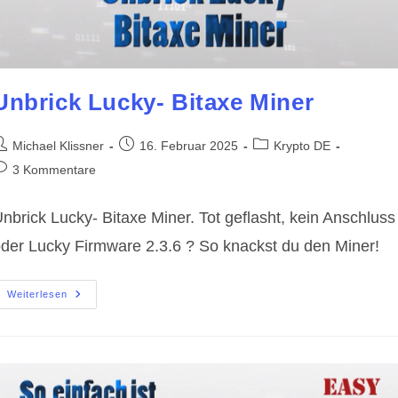
Unbrick Lucky- Bitaxe Miner
eitrags-
Beitrag
Beitrags-
Michael Klissner
16. Februar 2025
Krypto DE
utor:
veröffentlicht:
Kategorie:
eitrags-
3 Kommentare
ommentare:
nbrick Lucky- Bitaxe Miner. Tot geflasht, kein Anschluss
der Lucky Firmware 2.3.6 ? So knackst du den Miner!
Unbrick
Weiterlesen
Lucky-
Bitaxe
Miner