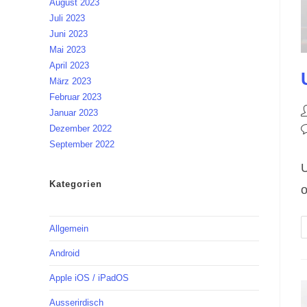
August 2023
Juli 2023
Juni 2023
Mai 2023
April 2023
März 2023
Februar 2023
B
Januar 2023
A
Dezember 2022
B
K
September 2022
U
Kategorien
o
Allgemein
Android
Apple iOS / iPadOS
Ausserirdisch