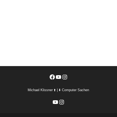
Facebook
YouTube
Instagram
Michael Klissner ⬆️ | ⬇️ Computer Sachen
YouTube
Instagram