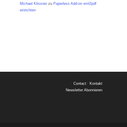
Michael Klissner
zu
Paperless Add-on eml2pdf
einrichten
Contact
/
Kontakt
Newsletter Abonnieren