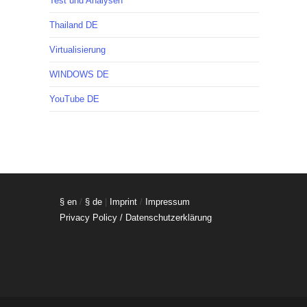
Test und Analysen
Thailand DE
Virtualisierung
WINDOWS DE
YouTube DE
§ en
/
§ de
|
Imprint
/
Impressum
Privacy Policy / Datenschutzerklärung