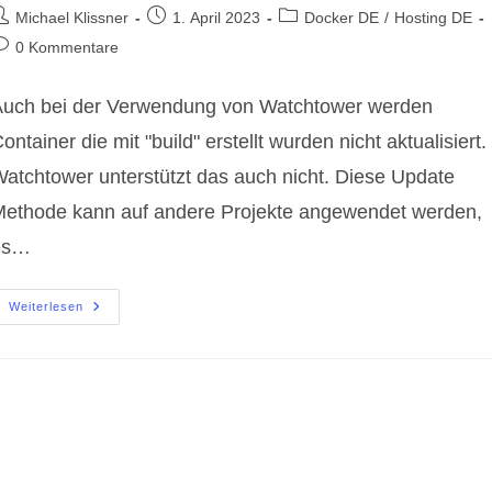
eitrags-
Beitrag
Beitrags-
Michael Klissner
1. April 2023
Docker DE
/
Hosting DE
utor:
veröffentlicht:
Kategorie:
eitrags-
0 Kommentare
ommentare:
uch bei der Verwendung von Watchtower werden
ontainer die mit "build" erstellt wurden nicht aktualisiert.
atchtower unterstützt das auch nicht. Diese Update
ethode kann auf andere Projekte angewendet werden,
es…
Docker
Weiterlesen
|
Docker-
Compose
Build
Container
Updaten
(DE)