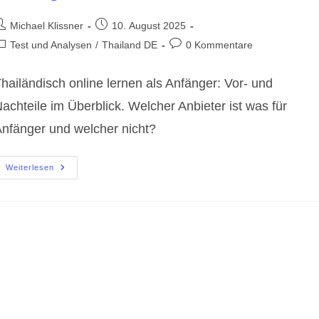
eitrags-
Beitrag
Michael Klissner
10. August 2025
utor:
veröffentlicht:
eitrags-
Beitrags-
Test und Analysen
/
Thailand DE
0 Kommentare
ategorie:
Kommentare:
hailändisch online lernen als Anfänger: Vor- und
achteile im Überblick. Welcher Anbieter ist was für
nfänger und welcher nicht?
Thailändisch
Weiterlesen
Online
Lernen
?
Für
Anfänger
?!