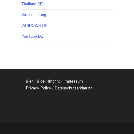
Thailand DE
Virtualisierung
WINDOWS DE
YouTube DE
§ en
/
§ de
|
Imprint
/
Impressum
Privacy Policy / Datenschutzerklärung