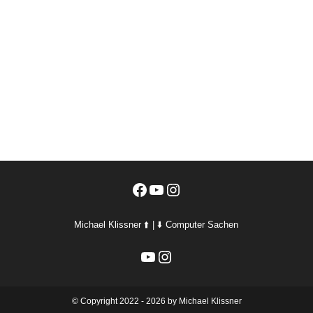
Facebook
YouTube
Instagram
Michael Klissner ⬆️ | ⬇️ Computer Sachen
YouTube
Instagram
©️ Copyright 2022 - 2026 by Michael Klissner