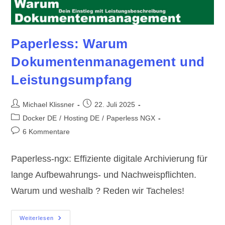
Paperless: Warum
Dokumentenmanagement und
Leistungsumpfang
Beitrags-
Beitrag
Michael Klissner
22. Juli 2025
Autor:
veröffentlicht:
Beitrags-
Docker DE
/
Hosting DE
/
Paperless NGX
Kategorie:
Beitrags-
6 Kommentare
Kommentare:
Paperless-ngx: Effiziente digitale Archivierung für
lange Aufbewahrungs- und Nachweispflichten.
Warum und weshalb ? Reden wir Tacheles!
Paperless:
Weiterlesen