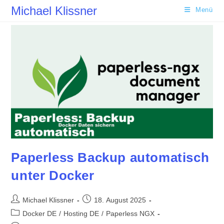
Zum
Michael Klissner
Menü
Inhalt
springen
Paperless Backup automatisch
unter Docker
Beitrags-
Beitrag
Michael Klissner
18. August 2025
Autor:
veröffentlicht:
Beitrags-
Docker DE
/
Hosting DE
/
Paperless NGX
Kategorie: