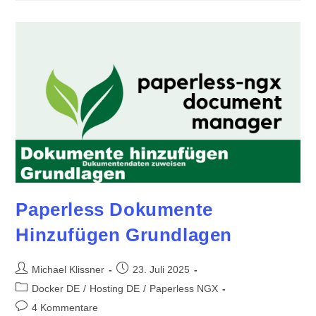
Paperless Dokumente
Hinzufügen Grundlagen
Beitrags-
Beitrag
Michael Klissner
23. Juli 2025
Autor:
veröffentlicht:
Beitrags-
Docker DE
/
Hosting DE
/
Paperless NGX
Kategorie:
Beitrags-
4 Kommentare