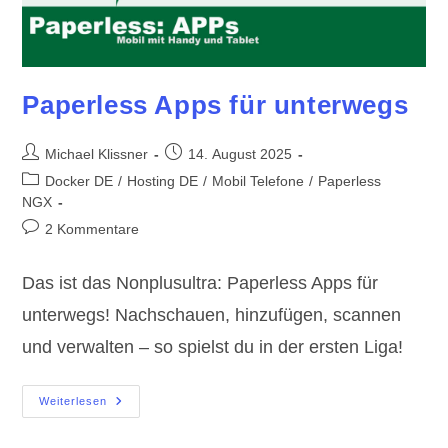
Paperless Apps für unterwegs
Beitrags-
Beitrag
Michael Klissner
14. August 2025
Autor:
veröffentlicht:
Beitrags-
Docker DE
/
Hosting DE
/
Mobil Telefone
/
Paperless
Kategorie:
NGX
Beitrags-
2 Kommentare
Kommentare:
Das ist das Nonplusultra: Paperless Apps für
unterwegs! Nachschauen, hinzufügen, scannen
und verwalten – so spielst du in der ersten Liga!
Paperless
Weiterlesen
Apps
Für
Unterwegs