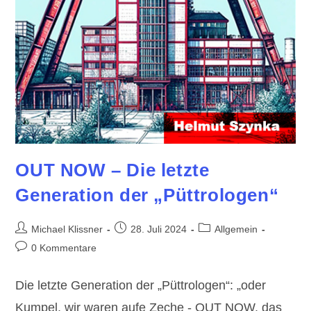
OUT NOW – Die letzte
Generation der „Püttrologen“
Beitrags-
Beitrag
Beitrags-
Michael Klissner
28. Juli 2024
Allgemein
Autor:
veröffentlicht:
Kategorie:
Beitrags-
0 Kommentare
Kommentare:
Die letzte Generation der „Püttrologen“: „oder
Kumpel, wir waren aufe Zeche - OUT NOW, das