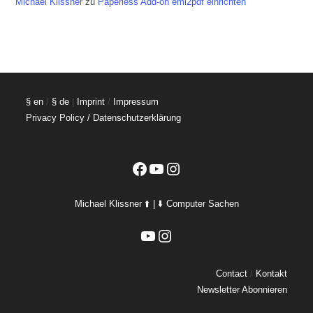
Michael Klissner
zu
Paperless Add-on eml2pdf einrichten
§ en
/
§ de
|
Imprint
/
Impressum
Privacy Policy / Datenschutzerklärung
Facebook
YouTube
Instagram
Michael Klissner ⬆️ | ⬇️ Computer Sachen
YouTube
Instagram
Contact
/
Kontakt
Newsletter Abonnieren