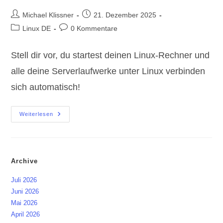
Beitrags-
Beitrag
Michael Klissner
21. Dezember 2025
Autor:
veröffentlicht:
Beitrags-
Beitrags-
Linux DE
0 Kommentare
Kategorie:
Kommentare:
Stell dir vor, du startest deinen Linux-Rechner und
alle deine Serverlaufwerke unter Linux verbinden
sich automatisch!
Serverlaufwerke
Weiterlesen
Unter
Linux
Verbinden:
Dauerhaft
Zu
Windows
Archive
&
MacOS
Juli 2026
Juni 2026
Mai 2026
April 2026