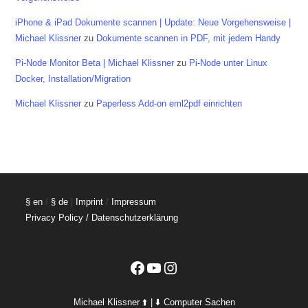
iPhone & iPad Dokumente scannen | Update: Neue Vorgehensweise |
Michael Klissner
zu
Dokumente scannen in PDF, mit jedem Handy
Pi-Node Monitor Beta | Michael Klissner
zu
Pi-Node unter Linux
Docker, Installation/Migration
Michael Klissner
zu
Paperless Add-on eml2pdf einrichten
§ en
/
§ de
|
Imprint
/
Impressum
Privacy Policy / Datenschutzerklärung
Facebook
YouTube
Instagram
Michael Klissner ⬆️ | ⬇️ Computer Sachen