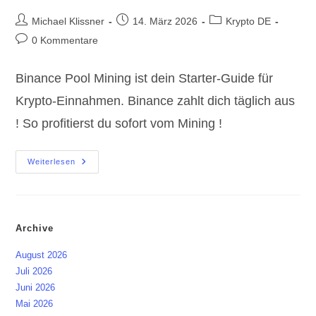
Beitrags-
Beitrag
Beitrags-
Michael Klissner
14. März 2026
Krypto DE
Autor:
veröffentlicht:
Kategorie:
Beitrags-
0 Kommentare
Kommentare:
Binance Pool Mining ist dein Starter-Guide für
Krypto-Einnahmen. Binance zahlt dich täglich aus
! So profitierst du sofort vom Mining !
Binance
Weiterlesen
Pool
Mining:
Dein
Starter-
Guide
Für
Archive
Krypto-
Einnahmen
August 2026
Juli 2026
Juni 2026
Mai 2026