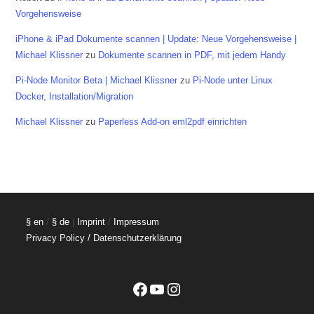
Vorgehensweise
iPhone & iPad Dokumente scannen | Update: Neue Vorgehensweise |
Michael Klissner
zu
Dokumente scannen in PDF, mit jedem Handy
Pi-Node Monitor Beta | Michael Klissner
zu
Pi-Node unter Linux
Docker, Installation/Migration
Michael Klissner
zu
Paperless Add-on eml2pdf einrichten
§ en
/
§ de
|
Imprint
/
Impressum
Privacy Policy / Datenschutzerklärung
Facebook
YouTube
Instagram