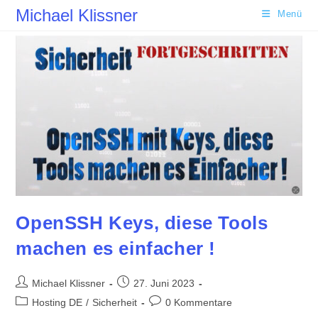
Zum
Michael Klissner
Menü
Inhalt
springen
OpenSSH Keys, diese Tools
machen es einfacher !
Beitrags-
Beitrag
Michael Klissner
27. Juni 2023
Autor:
veröffentlicht:
Beitrags-
Beitrags-
Hosting DE
/
Sicherheit
0 Kommentare
Kategorie:
Kommentare: