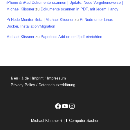
iPhone & iPad Dokumente scannen | Update: Neue Vorgehensweise |
Michael Klissner
zu
Dokumente scannen in PDF, mit jedem Handy
Pi-Node Monitor Beta | Michael Klissner
zu
Pi-Node unter Linux
Docker, Installation/Migration
Michael Klissner
zu
Paperless Add-on eml2pdf einrichten
§ en
/
§ de
|
Imprint
/
Impressum
Privacy Policy / Datenschutzerklärung
Facebook
YouTube
Instagram
Michael Klissner ⬆️ | ⬇️ Computer Sachen