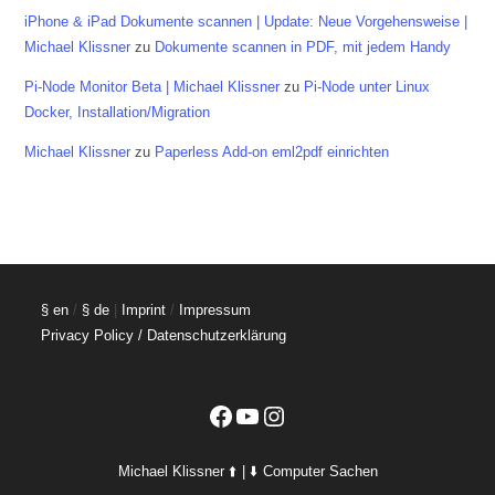
iPhone & iPad Dokumente scannen | Update: Neue Vorgehensweise |
Michael Klissner
zu
Dokumente scannen in PDF, mit jedem Handy
Pi-Node Monitor Beta | Michael Klissner
zu
Pi-Node unter Linux
Docker, Installation/Migration
Michael Klissner
zu
Paperless Add-on eml2pdf einrichten
§ en
/
§ de
|
Imprint
/
Impressum
Privacy Policy / Datenschutzerklärung
Facebook
YouTube
Instagram
Michael Klissner ⬆️ | ⬇️ Computer Sachen