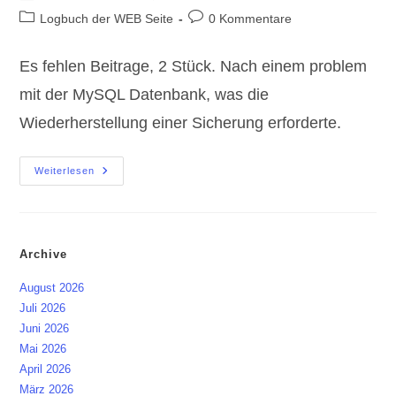
Autor:
veröffentlicht:
Beitrags-
Beitrags-
Logbuch der WEB Seite
0 Kommentare
Kategorie:
Kommentare:
Es fehlen Beitrage, 2 Stück. Nach einem problem
mit der MySQL Datenbank, was die
Wiederherstellung einer Sicherung erforderte.
Logbook
Weiterlesen
#001
Es
Fehlen
Beitrage
Archive
August 2026
Juli 2026
Juni 2026
Mai 2026
April 2026
März 2026