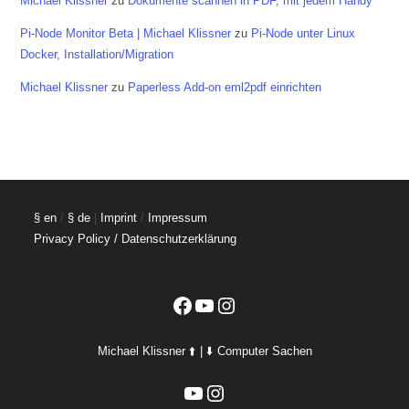
Michael Klissner
zu
Dokumente scannen in PDF, mit jedem Handy
Pi-Node Monitor Beta | Michael Klissner
zu
Pi-Node unter Linux
Docker, Installation/Migration
Michael Klissner
zu
Paperless Add-on eml2pdf einrichten
§ en
/
§ de
|
Imprint
/
Impressum
Privacy Policy / Datenschutzerklärung
Facebook
YouTube
Instagram
Michael Klissner ⬆️ | ⬇️ Computer Sachen
YouTube
Instagram