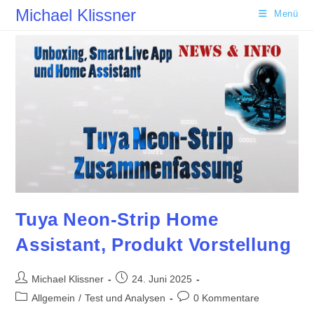
Zum
Michael Klissner
Menü
Inhalt
springen
Tuya Neon-Strip Home
Assistant, Produkt Vorstellung
Beitrags-
Beitrag
Michael Klissner
24. Juni 2025
Autor:
veröffentlicht:
Beitrags-
Beitrags-
Allgemein
/
Test und Analysen
0 Kommentare
Kategorie:
Kommentare: