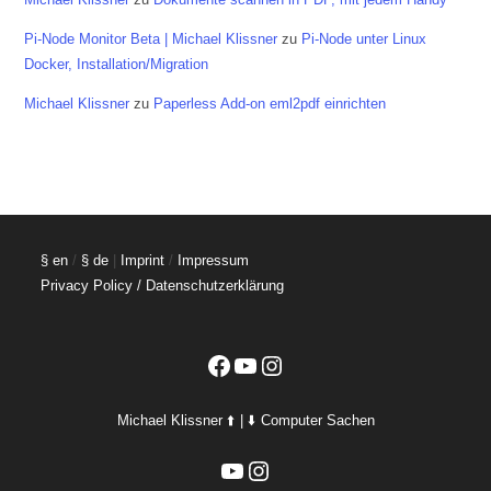
Pi-Node Monitor Beta | Michael Klissner
zu
Pi-Node unter Linux
Docker, Installation/Migration
Michael Klissner
zu
Paperless Add-on eml2pdf einrichten
§ en
/
§ de
|
Imprint
/
Impressum
Privacy Policy / Datenschutzerklärung
Facebook
YouTube
Instagram
Michael Klissner ⬆️ | ⬇️ Computer Sachen
YouTube
Instagram