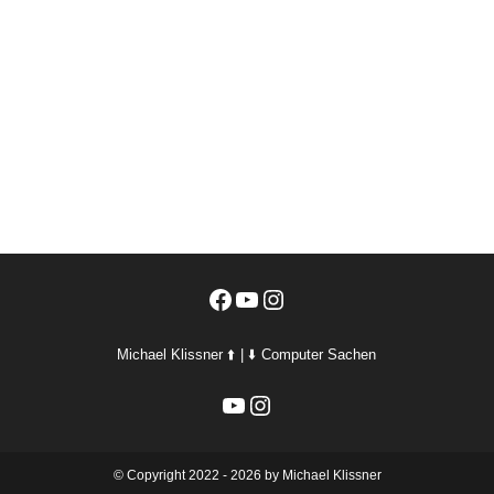
Facebook
YouTube
Instagram
Michael Klissner ⬆️ | ⬇️ Computer Sachen
YouTube
Instagram
©️ Copyright 2022 - 2026 by Michael Klissner