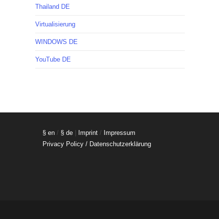
Thailand DE
Virtualisierung
WINDOWS DE
YouTube DE
§ en
/
§ de
|
Imprint
/
Impressum
Privacy Policy / Datenschutzerklärung