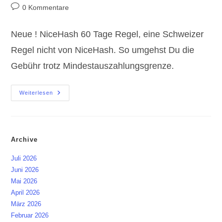
Autor:
veröffentlicht:
Kategorie:
Beitrags-
0 Kommentare
Kommentare:
Neue ! NiceHash 60 Tage Regel, eine Schweizer
Regel nicht von NiceHash. So umgehst Du die
Gebühr trotz Mindestauszahlungsgrenze.
NiceHash
Weiterlesen
60
Tage
Regel
–
Mindestauszahlungsgrenze
Abzocke
Archive
?
Juli 2026
Juni 2026
Mai 2026
April 2026
März 2026
Februar 2026