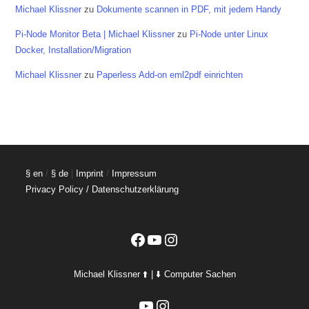
Michael Klissner
zu
Dokumente scannen in PDF, mit jedem Handy
Pi-Node Monitor Beta | Michael Klissner
zu
Pi-Node unter Linux
Docker, Installation/Migration
Michael Klissner
zu
Paperless Add-on eml2pdf einrichten
§ en
/
§ de
|
Imprint
/
Impressum
Privacy Policy / Datenschutzerklärung
Facebook
YouTube
Instagram
Michael Klissner ⬆️ | ⬇️ Computer Sachen
YouTube
Instagram