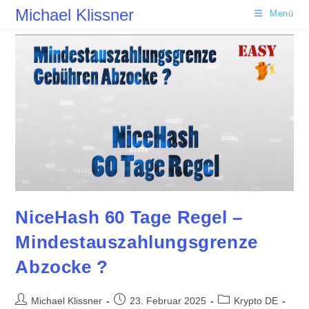
Zum
Michael Klissner
Menü
Inhalt
springen
NiceHash 60 Tage Regel –
Mindestauszahlungsgrenze
Abzocke ?
Beitrags-
Beitrag
Beitrags-
Michael Klissner
23. Februar 2025
Krypto DE