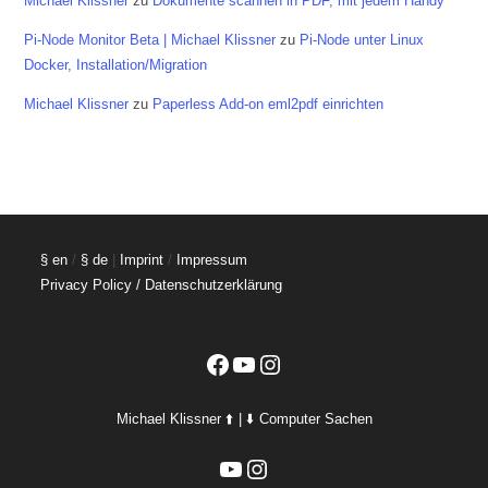
Michael Klissner
zu
Dokumente scannen in PDF, mit jedem Handy
Pi-Node Monitor Beta | Michael Klissner
zu
Pi-Node unter Linux
Docker, Installation/Migration
Michael Klissner
zu
Paperless Add-on eml2pdf einrichten
§ en
/
§ de
|
Imprint
/
Impressum
Privacy Policy / Datenschutzerklärung
Facebook
YouTube
Instagram
Michael Klissner ⬆️ | ⬇️ Computer Sachen
YouTube
Instagram