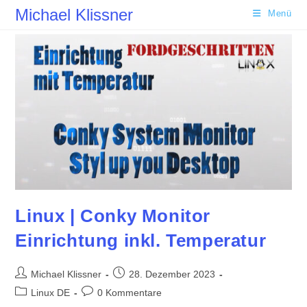
Zum
Michael Klissner
Menü
Inhalt
springen
Linux | Conky Monitor
Einrichtung inkl. Temperatur
Beitrags-
Beitrag
Michael Klissner
28. Dezember 2023
Autor:
veröffentlicht:
Beitrags-
Beitrags-
Linux DE
0 Kommentare
Kategorie:
Kommentare: