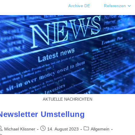
Archive DE
Referenzen
AKTUELLE NACHRICHTEN
Newsletter Umstellung
eitrags-
Beitrag
Beitrags-
Michael Klissner
14. August 2023
Allgemein
utor:
veröffentlicht:
Kategorie: