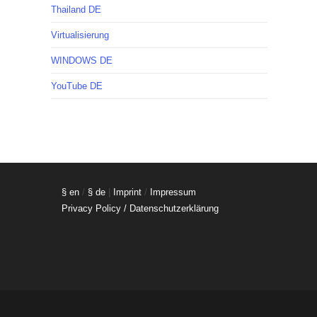
Thailand DE
Virtualisierung
WINDOWS DE
YouTube DE
§ en
/
§ de
|
Imprint
/
Impressum
Privacy Policy / Datenschutzerklärung