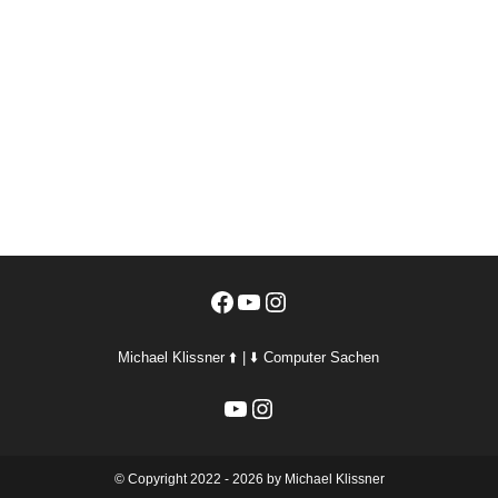
Facebook
YouTube
Instagram
Michael Klissner ⬆️ | ⬇️ Computer Sachen
YouTube
Instagram
©️ Copyright 2022 - 2026 by Michael Klissner