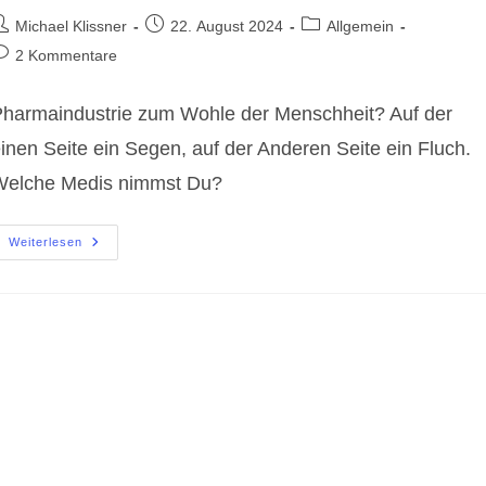
eitrags-
Beitrag
Beitrags-
Michael Klissner
22. August 2024
Allgemein
utor:
veröffentlicht:
Kategorie:
eitrags-
2 Kommentare
ommentare:
harmaindustrie zum Wohle der Menschheit? Auf der
inen Seite ein Segen, auf der Anderen Seite ein Fluch.
Welche Medis nimmst Du?
Pharmaindustrie
Weiterlesen
Zum
Wohle
Der
Menschheit?