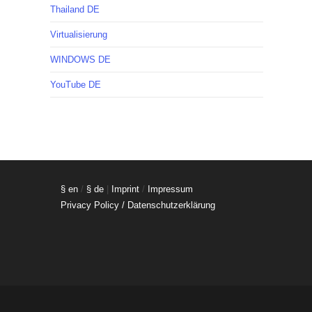
Thailand DE
Virtualisierung
WINDOWS DE
YouTube DE
§ en
/
§ de
|
Imprint
/
Impressum
Privacy Policy / Datenschutzerklärung