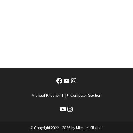
Facebook
YouTube
Instagram
Michael Klissner ⬆️ | ⬇️ Computer Sachen
YouTube
Instagram
©️ Copyright 2022 - 2026 by Michael Klissner