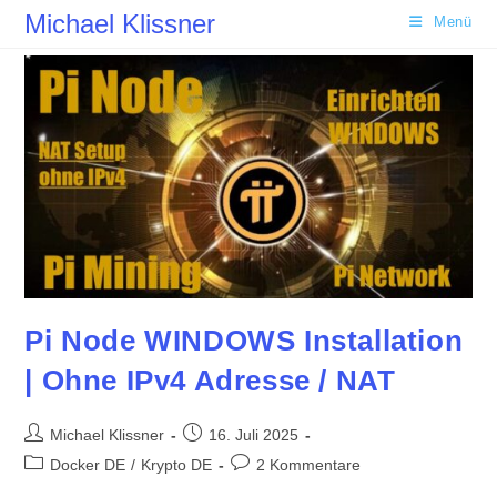
Zum
Michael Klissner
Menü
Inhalt
springen
Pi Node WINDOWS Installation
| Ohne IPv4 Adresse / NAT
Beitrags-
Beitrag
Michael Klissner
16. Juli 2025
Autor:
veröffentlicht:
Beitrags-
Beitrags-
Docker DE
/
Krypto DE
2 Kommentare
Kategorie:
Kommentare: