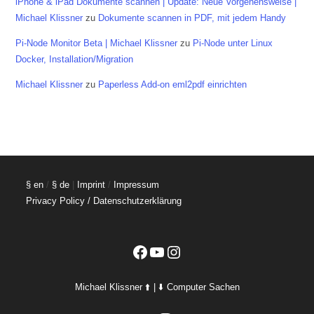
iPhone & iPad Dokumente scannen | Update: Neue Vorgehensweise |
Michael Klissner
zu
Dokumente scannen in PDF, mit jedem Handy
Pi-Node Monitor Beta | Michael Klissner
zu
Pi-Node unter Linux
Docker, Installation/Migration
Michael Klissner
zu
Paperless Add-on eml2pdf einrichten
§ en
/
§ de
|
Imprint
/
Impressum
Privacy Policy / Datenschutzerklärung
Facebook
YouTube
Instagram
Michael Klissner ⬆️ | ⬇️ Computer Sachen