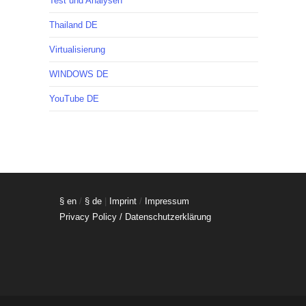
Test und Analysen
Thailand DE
Virtualisierung
WINDOWS DE
YouTube DE
§ en
/
§ de
|
Imprint
/
Impressum
Privacy Policy / Datenschutzerklärung