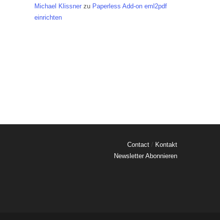
Michael Klissner
zu
Paperless Add-on eml2pdf
einrichten
Contact
/
Kontakt
Newsletter Abonnieren