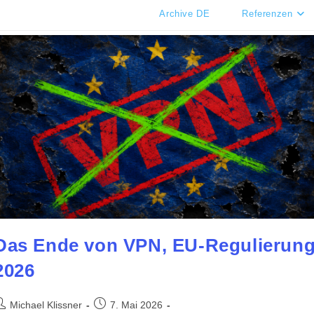
Archive DE
Referenzen
Das Ende von VPN, EU-Regulierun
2026
eitrags-
Beitrag
Michael Klissner
7. Mai 2026