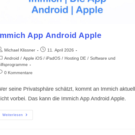
Immich App Android Apple
eitrags-
Beitrag
Michael Klissner
11. April 2026
utor:
veröffentlicht:
eitrags-
Android
/
Apple iOS / iPadOS
/
Hosting DE
/
Software und
ategorie:
ilfsprogramme
eitrags-
0 Kommentare
ommentare:
er seine Privatsphäre schätzt, kommt an Immich aktuel
icht vorbei. Das kann die Immich App Android Apple.
Immich
Weiterlesen
App
Android
Apple