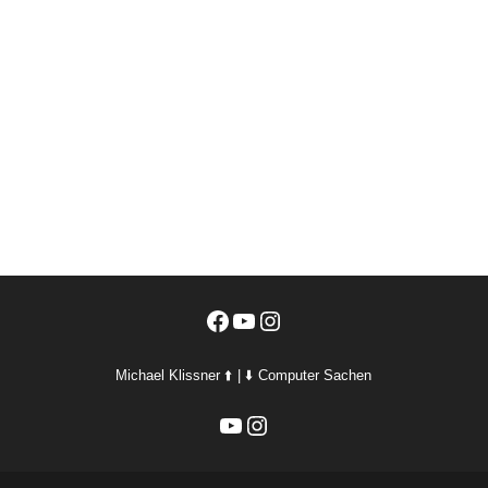
Facebook
YouTube
Instagram
Michael Klissner ⬆️ | ⬇️ Computer Sachen
YouTube
Instagram