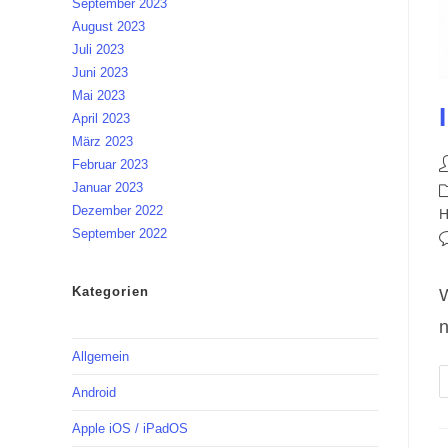
September 2023
August 2023
Juli 2023
Juni 2023
Mai 2023
April 2023
März 2023
B
Februar 2023
A
Januar 2023
B
Dezember 2022
K
H
September 2022
B
K
Kategorien
W
n
Allgemein
Android
Apple iOS / iPadOS