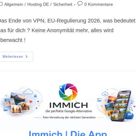
utor:
veröffentlicht:
eitrags-
Beitrags-
Allgemein
/
Hosting DE
/
Sicherheit
0 Kommentare
ategorie:
Kommentare:
as Ende von VPN, EU-Regulierung 2026, was bedeutet
as für dich ? Keine Anonymität mehr, alles wird
berwacht !
Das
Weiterlesen
Ende
Von
VPN,
EU-
Regulierung
2026