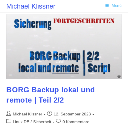
Zum
Michael Klissner
Menü
Inhalt
springen
BORG Backup lokal und
remote | Teil 2/2
Beitrags-
Beitrag
Michael Klissner
12. September 2023
Autor:
veröffentlicht:
Beitrags-
Beitrags-
Linux DE
/
Sicherheit
0 Kommentare
Kategorie:
Kommentare: