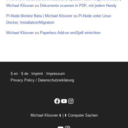
Michael Klissner
zu
Dokumente scannen in PDF, mit jedem Handy
Pi-Node Monitor Beta | Michael Klissner
zu
Pi-Node unter Linux
Docker, Installation/Migration
Michael Klissner
zu
Paperless Add-on eml2pdf einrichten
§ en
/
§ de
|
Imprint
/
Impressum
Privacy Policy / Datenschutzerklärung
Facebook
YouTube
Instagram
Michael Klissner ⬆️ | ⬇️ Computer Sachen