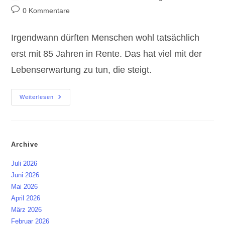
Autor:
veröffentlicht:
Kategorie:
Beitrags-
0 Kommentare
Kommentare:
Irgendwann dürften Menschen wohl tatsächlich
erst mit 85 Jahren in Rente. Das hat viel mit der
Lebenserwartung zu tun, die steigt.
Rente
Weiterlesen
Mit
85
Jahren
Ist
Schon
Im
Archive
Gespräch!
Juli 2026
Juni 2026
Mai 2026
April 2026
März 2026
Februar 2026